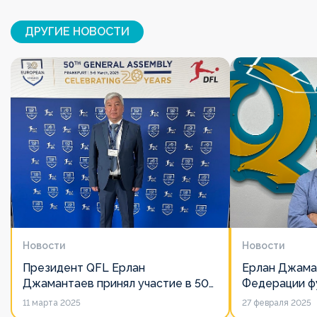
ДРУГИЕ НОВОСТИ
Новости
Новости
Президент QFL Ерлан
Ерлан Джама
Джамантаев принял участие в 50-
Федерации фу
м Общем собрании Европейских
дорожит сво
11 марта 2025
27 февраля 2025
лиг
его слово нич