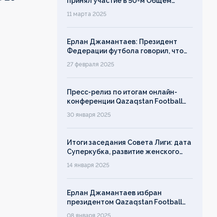
принял участие в 50-м Общем
собрании Европейских лиг
11 марта 2025
Ерлан Джамантаев: Президент
Федерации футбола говорил, что
дорожит своим именем, однако его
27 февраля 2025
слово ничего не значит!
Пресс-релиз по итогам онлайн-
конференции Qazaqstan Football
League с руководителями клубов
30 января 2025
Итоги заседания Совета Лиги: дата
Суперкубка, развитие женского
футбола, лимит на легионеров
14 января 2025
Ерлан Джамантаев избран
президентом Qazaqstan Football
League
08 января 2025