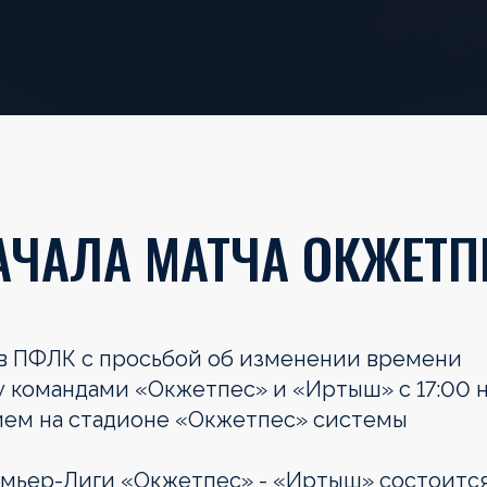
АЧАЛА МАТЧА ОКЖЕТП
в ПФЛК с просьбой об изменении времени
у командами «Окжетпес» и «Иртыш» с 17:00 
вием на стадионе «Окжетпес» системы
емьер-Лиги «Окжетпес» - «Иртыш» состоится