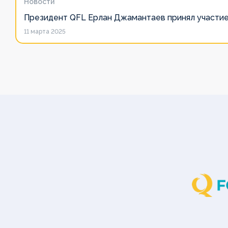
Медиа
Медиа
Медиа
Медиа
Медиа
Новости
Медиа
Медиа
Медиа
Президент QFL Ерлан Джамантаев принял участие
11 марта 2025