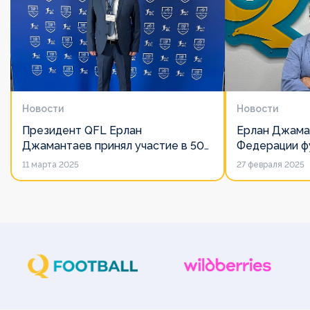
Новости
Новости
Президент QFL Ерлан
Ерлан Джама
Джамантаев принял участие в 50-
Федерации фу
м Общем собрании Европейских
дорожит сво
11 марта 2025
27 февраля 2025
лиг
его слово нич