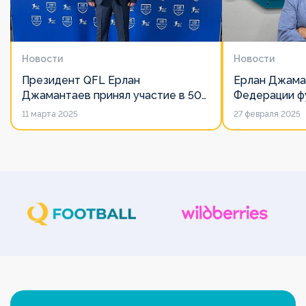
Новости
Новости
Президент QFL Ерлан
Ерлан Джама
Джамантаев принял участие в 50-
Федерации фу
м Общем собрании Европейских
дорожит сво
11 марта 2025
27 февраля 2025
лиг
его слово нич