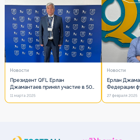
Новости
Новости
Президент QFL Ерлан
Ерлан Джама
Джамантаев принял участие в 50-
Федерации фу
м Общем собрании Европейских
дорожит сво
11 марта 2025
27 февраля 2025
лиг
его слово нич