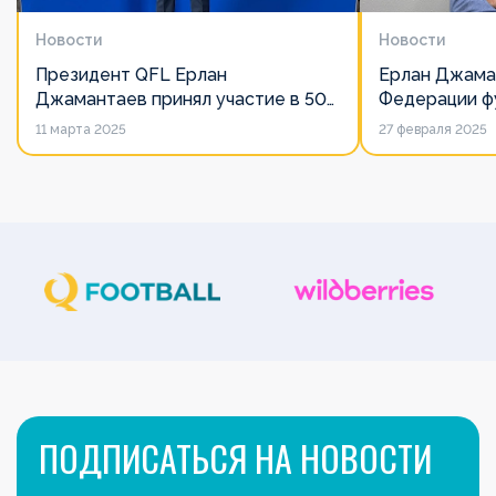
Новости
Новости
Президент QFL Ерлан
Ерлан Джама
Джамантаев принял участие в 50-
Федерации фу
м Общем собрании Европейских
дорожит сво
11 марта 2025
27 февраля 2025
лиг
его слово нич
ПОДПИСАТЬСЯ НА НОВОСТИ