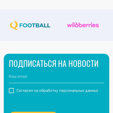
ПОДПИСАТЬСЯ НА НОВОСТИ
Согласен на обработку персональных данных