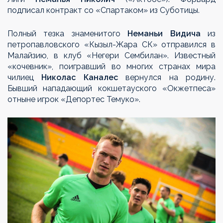
подписал контракт со «Спартаком» из Суботицы.
Полный тезка знаменитого
Неманьи Видича
из
петропавловского «Кызыл-Жара СК» отправился в
Малайзию, в клуб «Негери Сембилан».
Известный
«кочевник», поигравший во многих странах мира
чилиец
Николас Каналес
вернулся на родину.
Бывший нападающий кокшетауского «Окжетпеса»
отныне игрок «Депортес Темуко».