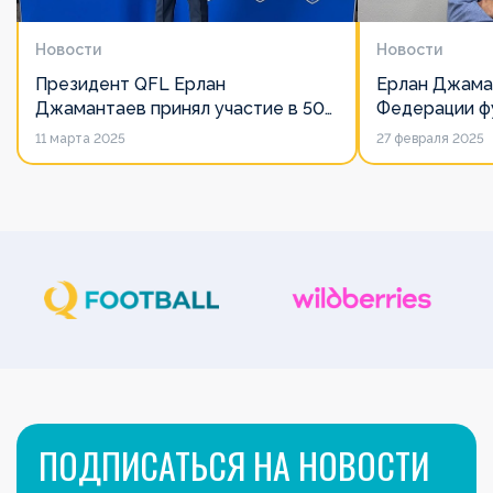
Новости
Новости
Президент QFL Ерлан
Ерлан Джама
Джамантаев принял участие в 50-
Федерации фу
м Общем собрании Европейских
дорожит сво
11 марта 2025
27 февраля 2025
лиг
его слово нич
ПОДПИСАТЬСЯ НА НОВОСТИ