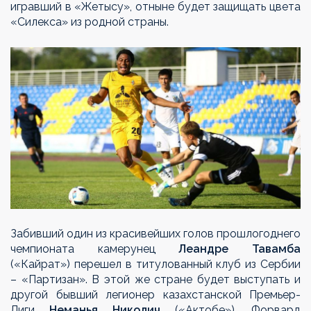
игравший в «Жетысу», отныне будет защищать цвета
«Силекса» из родной страны.
Забивший один из красивейших голов прошлогоднего
чемпионата камерунец
Леандре Тавамба
(«Кайрат») перешел в титулованный клуб из Сербии
– «Партизан». В этой же стране будет выступать и
другой бывший легионер казахстанской Премьер-
Лиги
Неманья Николич
(«Актобе»). Форвард