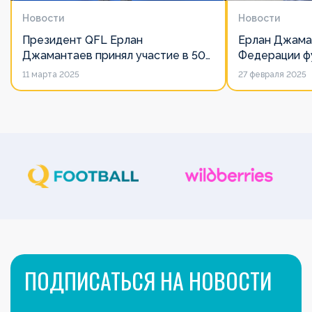
Новости
Новости
Президент QFL Ерлан
Ерлан Джама
Джамантаев принял участие в 50-
Федерации фу
м Общем собрании Европейских
дорожит сво
11 марта 2025
27 февраля 2025
лиг
его слово нич
ПОДПИСАТЬСЯ НА НОВОСТИ