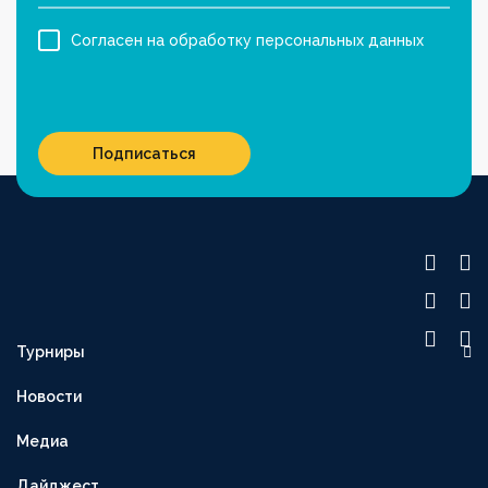
Согласен на обработку персональных данных
Подписаться
Турниры
OLIMPBET ПРЕМЬЕР-ЛИГА
Новости
1XBET ПЕРВАЯ ЛИГА
Медиа
OLIMPBET-КУБОК
ВТОРАЯ ЛИГА
Дайджест