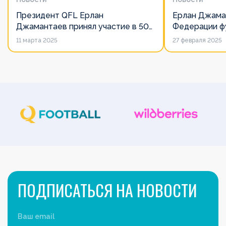
Президент QFL Ерлан
Ерлан Джама
Джамантаев принял участие в 50-
Федерации фу
м Общем собрании Европейских
дорожит сво
11 марта 2025
27 февраля 2025
лиг
его слово нич
ПОДПИСАТЬСЯ НА НОВОСТИ