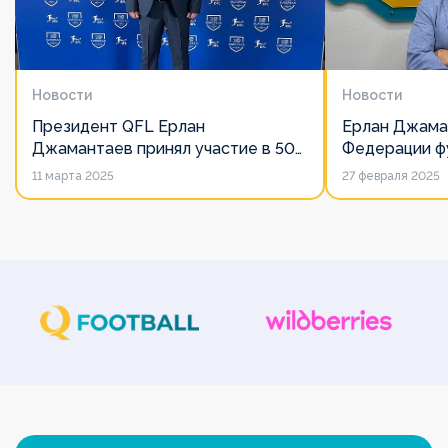
Новости
Новости
Президент QFL Ерлан
Ерлан Джама
Джамантаев принял участие в 50-
Федерации фу
м Общем собрании Европейских
дорожит сво
11 марта 2025
27 февраля 2025
лиг
его слово нич