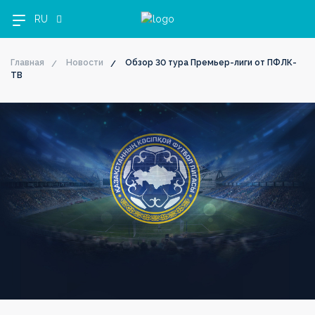
RU
Главная
Новости
Обзор 30 тура Премьер-лиги от ПФЛК-
ТВ
OLIMPBET
1XBET
OLIMPBET-
ВТОРАЯ
OLIMPBET-
ЖЕНСКАЯ
ЖЕНСКИЙ
1XBET
Руководство
ПРЕМЬЕР-
ПЕРВАЯ
КУБОК
ЛИГА
СУПЕРКУБОК
ЛИГА
КУБОК
КУБОК
ЛИГА
ЛИГА
ЛИГИ
Новости
Новости
Новости
Новости
Новости
Новости
Новости
Новости
Календарь
Календарь
Календарь
Календарь
Календарь
Календарь
Календарь
Календарь
Турнирная
Турнирная
Турнирная
Турнирная
Турнирная
Турнирная
Турнирная
таблица
таблица
таблица
таблица
таблица
Турнирная
таблица
таблица
таблица
Клубы
Клубы
Клубы
Клубы
Клубы
Клубы
Клубы
Клубы
Медиа
Медиа
Медиа
Медиа
Медиа
Медиа
Медиа
Медиа