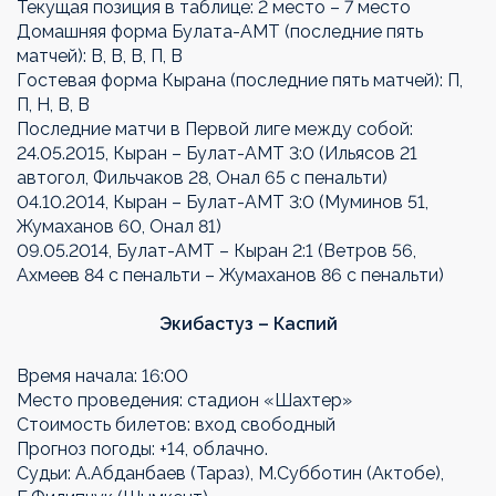
Текущая позиция в таблице: 2 место – 7 место
Домашняя форма Булата-АМТ (последние пять
матчей): В, В, В, П, В
Гостевая форма Кырана (последние пять матчей): П,
П, Н, В, В
Последние матчи в Первой лиге между собой:
24.05.2015, Кыран – Булат-АМТ 3:0 (Ильясов 21
автогол, Фильчаков 28, Онал 65 с пенальти)
04.10.2014, Кыран – Булат-АМТ 3:0 (Муминов 51,
Жумаханов 60, Онал 81)
09.05.2014, Булат-АМТ – Кыран 2:1 (Ветров 56,
Ахмеев 84 с пенальти – Жумаханов 86 с пенальти)
Экибастуз – Каспий
Время начала: 16:00
Место проведения: стадион «Шахтер»
Стоимость билетов: вход свободный
Прогноз погоды: +14, облачно.
Судьи: А.Абданбаев (Тараз), М.Субботин (Актобе),