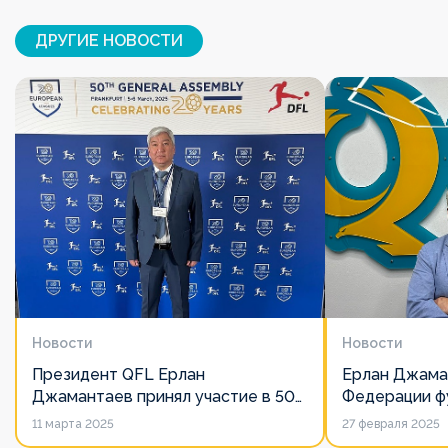
ДРУГИЕ НОВОСТИ
Новости
Новости
Президент QFL Ерлан
Ерлан Джама
Джамантаев принял участие в 50-
Федерации фу
м Общем собрании Европейских
дорожит сво
11 марта 2025
27 февраля 2025
лиг
его слово нич