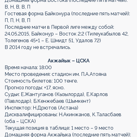
Домашняя форма Востока (последние пять матчей):
В, Н, В, В, П
Гостевая форма Байконура (последние пять матчей):
П, П, Н, В, П
Последние матчи в Первой лиге между собой:
24.05.2015, Байконур – Восток 2:2 (Тилеукабылов 42,
Толегенов 45+1 – Е. Шмидт 51, Удалов 72)
В 2014 году не встречались.
Акжайык – ЦСКА
Время начала: 18:00
Место проведения: стадион им. П.А.Атояна
Стоимость билетов: 100 тенге.
Прогноз погоды: +17, ясно.
Судьи: Е.Жантуганов (Кызылорда), Е.Карлов
(Павлодар), Б.Кенжебаев (Шымкент)
Инспектор: Н.Дрютов (Астана)
Дисквалифицированы: Н.Акинжанов, К.Таласбаев
(оба – ЦСКА)
Текущая позиция в таблице: 1 место – 9 место
Домашняя форма Акжайыка (последние пять матчей):