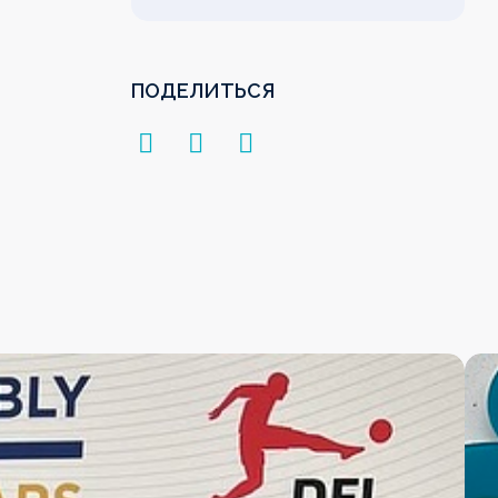
ПОДЕЛИТЬСЯ