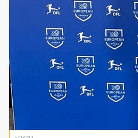
Новости