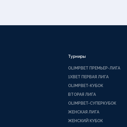
Медиа
Медиа
Медиа
Турниры
OLIMPBET ПРЕМЬЕР-ЛИГА
1XBET ПЕРВАЯ ЛИГА
OLIMPBET-КУБОК
ВТОРАЯ ЛИГА
OLIMPBET-СУПЕРКУБОК
ЖЕНСКАЯ ЛИГА
ЖЕНСКИЙ КУБОК