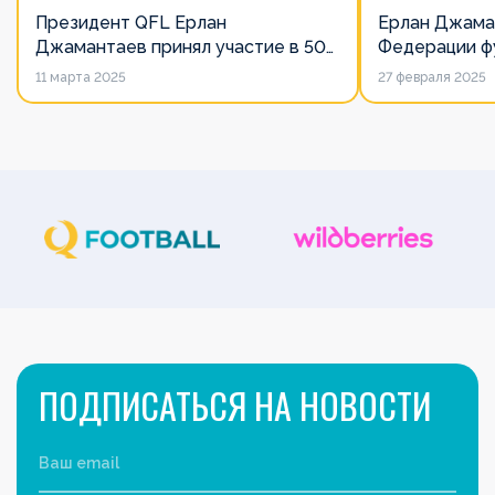
Президент QFL Ерлан
Ерлан Джама
Джамантаев принял участие в 50-
Федерации фу
м Общем собрании Европейских
дорожит сво
11 марта 2025
27 февраля 2025
лиг
его слово нич
ПОДПИСАТЬСЯ НА НОВОСТИ