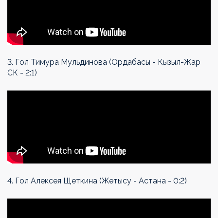
3. Гол Тимура Мульдинова (Ордабасы - Кызыл-Жар
СК - 2:1)
4. Гол Алексея Щеткина (Жетысу - Астана - 0:2)