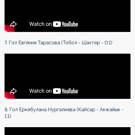
7. Гол Евгения Тарасова (Тобол - Шахтер - 0:1)
8. Гол Еркебулана Нургалиева (Кайсар - Акжайык -
1:1)