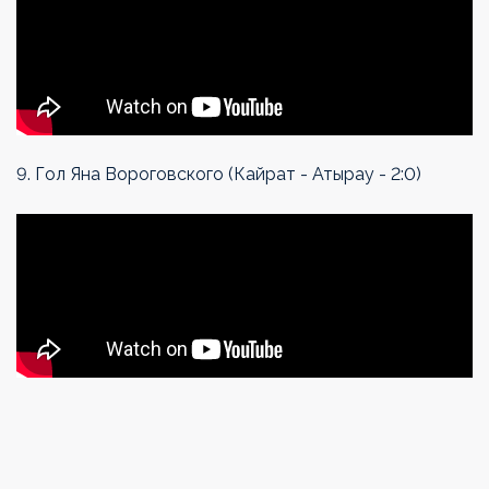
9. Гол Яна Вороговского (Кайрат - Атырау - 2:0)