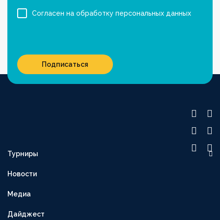
Согласен на обработку персональных данных
Подписаться
Турниры
OLIMPBET ПРЕМЬЕР-ЛИГА
Новости
1XBET ПЕРВАЯ ЛИГА
Медиа
OLIMPBET-КУБОК
ВТОРАЯ ЛИГА
Дайджест