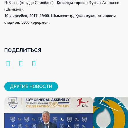
Якбаров (
екеуіде
Семей
ден
) .
Қосалқы төреші:
Фуркат Атажанов
(Шымкент).
10
қыркүйек
, 2017, 19:00.
Шымкент қ., Қажымұқан атындағы
стадион.
5300
көрермен
.
ПОДЕЛИТЬСЯ
ДРУГИЕ НОВОСТИ