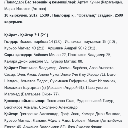
(Павлодар)
Бас т
өрешінің көмекшілері
: Артём Кучин (Кара
ғ
анд
ы
),
Марат Искаков (Астана).
10
қыркүйек
, 2017, 15:00 . Павлодар
қ.
, "
Орталық
"
стадион
. 2500
көрермен
.
Қ
айрат -
Қ
айсар 3:1 (2:1)
Голдар:
Исаэль Барбоза 14 (1:0) , Исламхан Бауыржан 18 (2:0) ,
Курьор Матиас 40 (2:1) , Аршавин Андрей 90+2 (3:1) .
Сары қағаздар:
Бойович Милан 22, Плотников Владимир 25,
Камара Джон Банколе 55, Курьор Матиас 88.
Қ
айрат:
Плотников Владимир, Исаэль Барбоза, Арзо Ампоста
Сесар, Элек Акош, Анене Чума Энеке Уче (Гоу Жерар 71), Бато
Шелдон, Ахметов Елдос, Суюмбаев Гафуржан, Куат Исламбек,
Исламхан Бауыржан (к) (Аршавин Андрей 61), Парагульгов
Магомед (Балтабаев Ойбек 77).
Қосалқы ойыншылар:
Покатилов Стас, Рудосельский Тимур,
Бахтияров Акмаль, Соколенко Александр,
Қ
айсар:
Григоренко Александр, Граф Иван, Камара Джон Банколе,
Курьор Матиас, Ламанж Абдель Азиз, Бойович Милан (Алтынбеков
Елжас 46, Аржанов Володимир 82), Джа Джедже Франк,