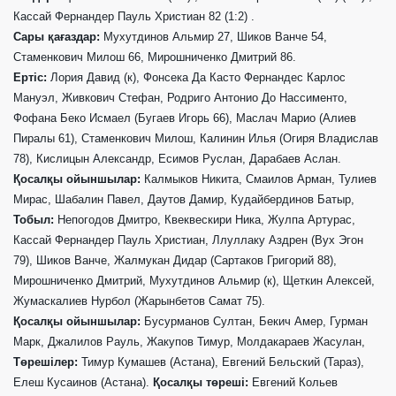
Кассай Фернандер Пауль Христиан 82 (1:2) .
Сары қағаздар:
Мухутдинов Альмир 27, Шиков Ванче 54,
Стаменкович Милош 66, Мирошниченко Дмитрий 86.
Ертіс
:
Лория Давид (к), Фонсека Да Касто Фернандес Карлос
Мануэл, Живкович Стефан, Родриго Антонио До Нассименто,
Фофана Беко Исмаел (Бугаев Игорь 66), Маслач Марио (Алиев
Пиралы 61), Стаменкович Милош, Калинин Илья (Огиря Владислав
78), Кислицын Александр, Есимов Руслан, Дарабаев Аслан.
Қосалқы ойыншылар:
Калмыков Никита, Смаилов Арман, Тулиев
Мирас, Шабалин Павел, Даутов Дамир, Кудайбердинов Батыр,
Тоб
ы
л:
Непогодов Дмитро, Квеквескири Ника, Жулпа Артурас,
Кассай Фернандер Пауль Христиан, Ллуллаку Аздрен (Вух Эгон
79), Шиков Ванче, Жалмукан Дидар (Сартаков Григорий 88),
Мирошниченко Дмитрий, Мухутдинов Альмир (к), Щеткин Алексей,
Жумаскалиев Нурбол (Жарынбетов Самат 75).
Қосалқы ойыншылар:
Бусурманов Султан, Бекич Амер, Гурман
Марк, Джалилов Рауль, Жакупов Тимур, Молдакараев Жасулан,
Төрешілер:
Тимур Кумашев (Астана), Евгений Бельский (Тараз),
Елеш Кусаинов (Астана).
Қосалқы төреші:
Евгений Кольев