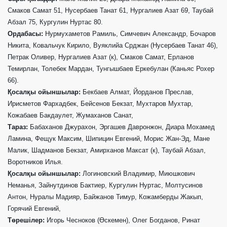
Смаков Самат 51, Нусербаев Танат 61, Нургалиев Азат 69, Таубай
Абзал 75, Кургулин Нуртас 80.
Ордабасы:
Нурмухаметов Рамиль, Симчевич Александр, Бочаров
Никита, Ковальчук Кирило, Вуяклийа Срджан (Нусербаев Танат 46),
Петрак Оливер, Нургалиев Азат (к), Смаков Самат, Ерланов
Темирлан, Толебек Мардан, Тунгышбаев Еркебулан (Каньяс Рохер
66).
Қосалқы ойыншылар:
Бекбаев Алмат, Йорданов Преслав,
Ирисметов Фархадбек, Бейсенов Бекзат, Мухтаров Мухтар,
Кожабаев Бакдаулет, Жумаханов Санат,
Тараз:
Бабаханов Джурахон, Эргашев Давронжон, Диара Мохамед
Ламина, Фещук Максим, Шипицин Евгений, Морис Жан-Эд, Мане
Малик, Шадманов Бекзат, Амирханов Максат (к), Таубай Абзал,
Воротников Илья.
Қосалқы ойыншылар:
Логиновский Владимир, Миюшкович
Неманья, Зайнутдинов Бактиер, Кургулин Нуртас, Молтусинов
Антон, Нуралы Мадияр, Байжанов Тимур, Кожамберды Жакып,
Горячий Евгений,
Төрешілер:
Игорь Чесноков (
Өскемен
), Олег Богданов, Ринат