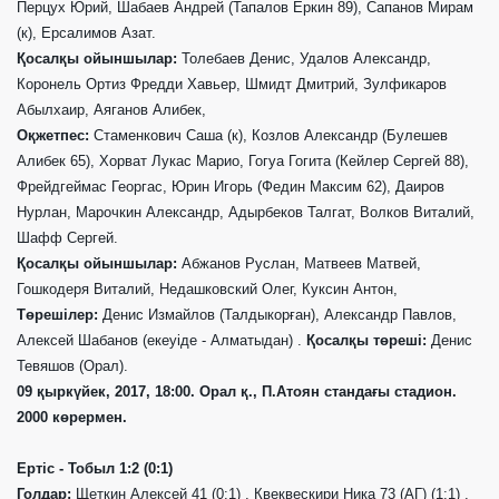
Перцух Юрий, Шабаев Андрей (Тапалов Еркин 89), Сапанов Мирам
(к), Ерсалимов Азат.
Қосалқы ойыншылар:
Толебаев Денис, Удалов Александр,
Коронель Ортиз Фредди Хавьер, Шмидт Дмитрий, Зулфикаров
Абылхаир, Аяганов Алибек,
О
қ
жетпес:
Стаменкович Саша (к), Козлов Александр (Булешев
Алибек 65), Хорват Лукас Марио, Гогуа Гогита (Кейлер Сергей 88),
Фрейдгеймас Георгас, Юрин Игорь (Федин Максим 62), Даиров
Нурлан, Марочкин Александр, Адырбеков Талгат, Волков Виталий,
Шафф Сергей.
Қосалқы ойыншылар:
Абжанов Руслан, Матвеев Матвей,
Гошкодеря Виталий, Недашковский Олег, Куксин Антон,
Төрешілер:
Денис Измайлов (Талдыкор
ғ
ан), Александр Павлов,
Алексей Шабанов (
екеуіде -
Алматы
дан
) .
Қосалқы төреші:
Денис
Тевяшов (
Орал
).
09
қыркүйек
, 2017, 18:00.
Орал қ.
,
П.Атоян стандағы стадион
.
2000
көрермен
.
Ертіс
- Тоб
ы
л 1:2 (0:1)
Голдар:
Щеткин Алексей 41 (0:1) , Квеквескири Ника 73 (АГ) (1:1) ,