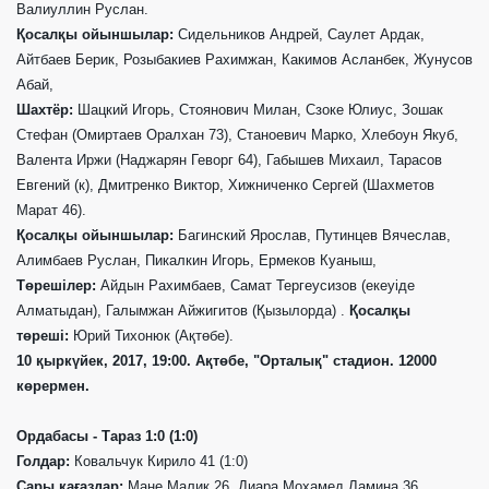
Валиуллин Руслан.
Қосалқы ойыншылар:
Сидельников Андрей, Саулет Ардак,
Айтбаев Берик, Розыбакиев Рахимжан, Какимов Асланбек, Жунусов
Абай,
Шахтёр:
Шацкий Игорь, Стоянович Милан, Сзоке Юлиус, Зошак
Стефан (Омиртаев Оралхан 73), Станоевич Марко, Хлебоун Якуб,
Валента Иржи (Наджарян Геворг 64), Габышев Михаил, Тарасов
Евгений (к), Дмитренко Виктор, Хижниченко Сергей (Шахметов
Марат 46).
Қосалқы ойыншылар:
Багинский Ярослав, Путинцев Вячеслав,
Алимбаев Руслан, Пикалкин Игорь, Ермеков Куаныш,
Төрешілер:
Айдын Рахимбаев, Самат Тергеусизов (
екеуіде
Алмат
ыдан
), Галымжан Айжигитов (
Қ
ызылорда) .
Қосалқы
төреші:
Юрий Тихонюк (А
қ
т
ө
бе).
10
қыркүйек
, 2017, 19:00. А
қ
т
ө
бе, "
Орталық
"
стадион
. 12000
көрермен
.
Ордабасы - Тараз 1:0 (1:0)
Голдар:
Ковальчук Кирило 41 (1:0)
Сары қағаздар:
Мане Малик 26, Диара Мохамед Ламина 36,