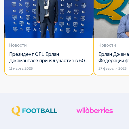
Новости
Новости
Президент QFL Ерлан
Ерлан Джама
Джамантаев принял участие в 50-
Федерации фу
м Общем собрании Европейских
дорожит сво
11 марта 2025
27 февраля 2025
лиг
его слово нич