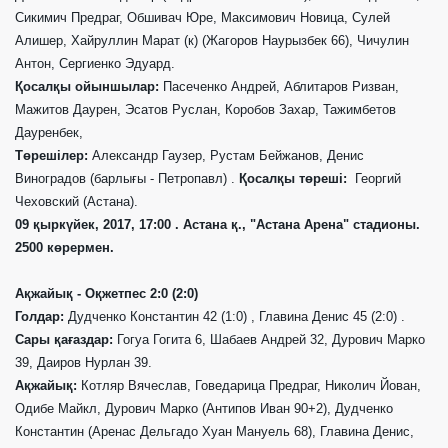
Сикимич Предраг, Обшивач Юре, Максимович Новица, Сулей
Алишер, Хайруллин Марат (к) (Жагоров Наурызбек 66), Чичулин
Антон, Сергиенко Эдуард.
Қосалқы ойыншылар:
Пасеченко Андрей, Аблитаров Ризван,
Мажитов Даурен, Эсатов Руслан, Коробов Захар, Тажимбетов
Дауренбек,
Төрешілер:
Александр Гаузер, Рустам Бейжанов, Денис
Виноградов (
барлығы -
Петропавл) .
Қосалқы төреші:
Георгий
Чеховский (Астана).
09
қыркүйек
, 2017, 17:00 . Астана
қ.
, "Астана Арена"
стадионы
.
2500
көрермен
.
А
қ
жайы
қ
- О
қ
жетпес 2:0 (2:0)
Голдар:
Дудченко Константин 42 (1:0) , Главина Денис 45 (2:0) .
Сары қағаздар:
Гогуа Гогита 6, Шабаев Андрей 32, Дурович Марко
39, Даиров Нурлан 39.
А
қ
жайы
қ
:
Котляр Вячеслав, Говедарица Предраг, Николич Йован,
Одибе Майкл, Дурович Марко (Антипов Иван 90+2), Дудченко
Константин (Аренас Дельгадо Хуан Мануель 68), Главина Денис,