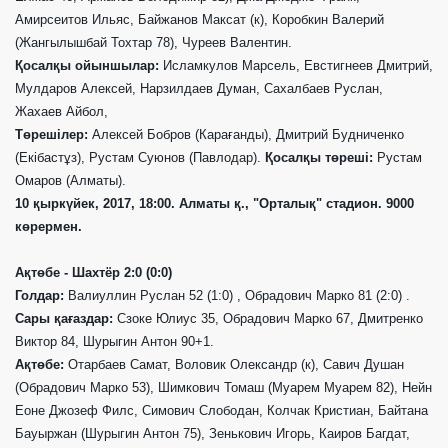
Амирсеитов Ильяс, Байжанов Максат (к), Коробкин Валерий
(Жангылышбай Тохтар 78), Чуреев Валентин.
Қосалқы ойыншылар:
Исламкулов Марсель, Евстигнеев Дмитрий,
Мулдаров Алексей, Нарзилдаев Думан, Сахалбаев Руслан,
Жахаев Айбол,
Төрешілер:
Алексей Бобров (Кара
ғ
анд
ы
), Дмитрий Будниченко
(
Екібастұз
), Рустам Суюнов (Павлодар).
Қосалқы төреші:
Рустам
Омаров (Алматы).
10
қыркүйек
, 2017, 18:00. Алматы
қ.
, "
Орталық
"
стадион
. 9000
көрермен
.
А
қ
т
ө
бе - Шахтёр 2:0 (0:0)
Голдар:
Валиуллин Руслан 52 (1:0) , Обрадович Марко 81 (2:0) .
Сары қағаздар:
Сзоке Юлиус 35, Обрадович Марко 67, Дмитренко
Виктор 84, Шурыгин Антон 90+1.
А
қ
т
ө
бе:
Отарбаев Самат, Воловик Олександр (к), Савич Душан
(Обрадович Марко 53), Шимкович Томаш (Муарем Муарем 82), Нейн
Еоне Джозеф Филс, Симович Слободан, Колчак Кристиан, Байтана
Бауыржан (Шурыгин Антон 75), Зенькович Игорь, Каиров Багдат,