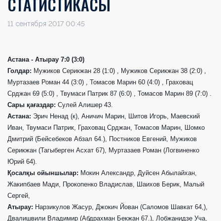
СТАТИСТИКАСЫ
11 сентября 2017 00:45
Астана - Атырау 7:0 (3:0)
Голдар:
Мужиков Серикжан 28 (1:0) , Мужиков Серикжан 38 (2:0) ,
Муртазаев Роман 44 (3:0) , Томасов Марин 60 (4:0) , Граховац
Срджан 69 (5:0) , Твумаси Патрик 87 (6:0) , Томасов Марин 89 (7:0) .
Сары қағаздар:
Сулей Алишер 43.
Астана:
Эрич Ненад (к), Аничич Марин, Шитов Игорь, Маевский
Иван, Твумаси Патрик, Граховац Срджан, Томасов Марин, Шомко
Дмитрий (Бейсебеков Абзал 64.), Постников Евгений, Мужиков
Серикжан (Тагыберген Асхат 67), Муртазаев Роман (Логвиненко
Юрий 64).
Қосалқы ойыншылар:
Мокин Александр, Дуйсен Абылайхан,
Жакипбаев Мади, Прокопенко Владислав, Шаихов Берик, Малый
Сергей,
Атырау:
Нарзикулов Жасур, Джокич Йован (Саломов Шавкат 64,),
Двалишвили Владимир (Абдрахман Бекжан 67.), Лобжанидзе Уча,