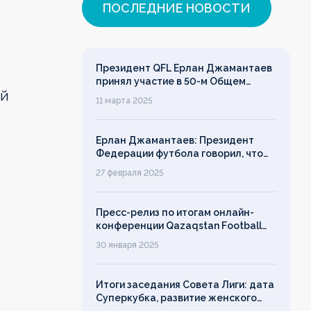
ПОСЛЕДНИЕ НОВОСТИ
Президент QFL Ерлан Джамантаев
принял участие в 50-м Общем
ой
собрании Европейских лиг
11 марта 2025
Ерлан Джамантаев: Президент
Федерации футбола говорил, что
дорожит своим именем, однако его
27 февраля 2025
слово ничего не значит!
Пресс-релиз по итогам онлайн-
конференции Qazaqstan Football
League с руководителями клубов
30 января 2025
Итоги заседания Совета Лиги: дата
Суперкубка, развитие женского
футбола, лимит на легионеров