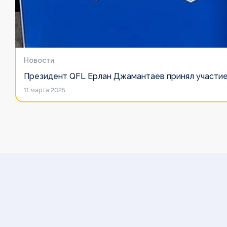
Клубы
Клубы
Клубы
Клубы
Клубы
Клубы
Клубы
Клубы
Медиа
Медиа
Медиа
Медиа
Медиа
Медиа
Медиа
Медиа
Новости
Президент QFL Ерлан Джамантаев принял участие
11 марта 2025