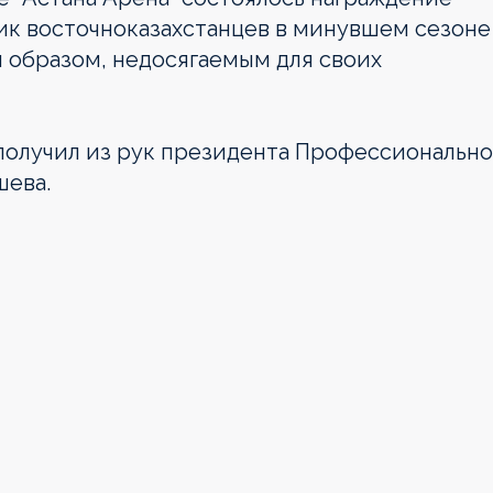
ик восточноказахстанцев в минувшем сезоне
им образом, недосягаемым для своих
получил из рук президента Профессиональн
шева.