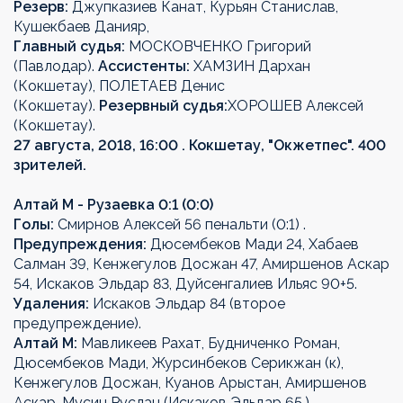
Резерв:
Джупказиев Канат, Курьян Станислав,
Кушекбаев Данияр,
Главный судья:
МОСКОВЧЕНКО Григорий
(Павлодар).
Ассистенты:
ХАМЗИН Дархан
(Кокшетау), ПОЛЕТАЕВ Денис
(Кокшетау).
Резервный судья:
ХОРОШЕВ Алексей
(Кокшетау).
27 августа, 2018, 16:00 . Кокшетау, "Окжетпес". 400
зрителей.
Алтай М - Рузаевка 0:1 (0:0)
Голы:
Смирнов Алексей 56 пенальти (0:1) .
Предупреждения:
Дюсембеков Мади 24, Хабаев
Салман 39, Кенжегулов Досжан 47, Амиршенов Аскар
54, Искаков Эльдар 83, Дуйсенгалиев Ильяс 90+5.
Удаления:
Искаков Эльдар 84 (второе
предупреждение).
Алтай М:
Мавликеев Рахат, Будниченко Роман,
Дюсембеков Мади, Журсинбеков Серикжан (к),
Кенжегулов Досжан, Куанов Арыстан, Амиршенов
Аскар, Мусин Руслан (Искаков Эльдар 65.),