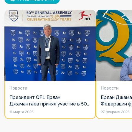
Новости
Новости
Президент QFL Ерлан
Ерлан Джама
Джамантаев принял участие в 50-
Федерации фу
м Общем собрании Европейских
дорожит сво
11 марта 2025
27 февраля 2025
лиг
его слово нич