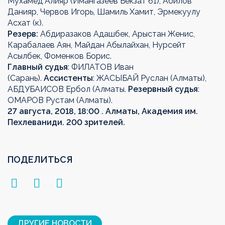
Мухамед Алияр (Имангазеев Бекзат 61), Абилов
Данияр, Червов Игорь, Шамиль Хамит, Эрмекуулу
Асхат (к).
Резерв:
Абдиразаков Адашбек, Арыстан Женис,
Карабалаев Аян, Майдан Абылайхан, Нурсейт
Асылбек, Фоменков Борис.
Главный судья
: ФИЛАТОВ Иван
(Сарань).
Ассистенты
: ЖАСЫБАЙ Руслан (Алматы),
АБДУБАИСОВ Ербол (Алматы.
Резервный судья
:
ОМАРОВ Рустам (Алматы).
27 августа, 2018, 18:00 . Алматы, Академия им.
Пехлеваниди. 200 зрителей.
ПОДЕЛИТЬСЯ
ДРУГИЕ НОВОСТИ