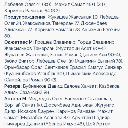
Лебедев Олег 41 (3:0) , Мажит Самат 45+1 (3:1) ,
Каримов Рамазан 54 (3:2) .
Предупреждения:
Жукашев Жаксылык 10, Лебедев
Олег 24, Жаксылыков Тамерлан 77, Дюсембаев
Адильжан 77., Каримов Рамазан 78, Ашихмин Евгений
80.
Окжетпес М:
Грошев Владимир, Горда Владимир,
Жаксылыков Тамерлан (Мустафин Асет 90+4.),
Жукашев Жаксылык, Зюзин Роман (Дакиев Али 90+4),
Зябко Виктор, Лебедев Олег (к) (Ашихмин Евгений 78),
Орынбасар Орал, Сеитканов Ерасыл, Смагул Санжар
(Куанышбеков Уланбек 90), Шиманский Александр
(Самойлов Роман 90+2).
Резерв:
Бубненков Давид, Евлоев Хамзат, Казбеков
Адиль, Сазанский Ян,
Астана М:
Медведев Олег, Басманов Станислав,
Бортай Самат (к), Дюсембаев Адильжан, Жугунис
Дияр, Искаков Даурен, Каримов Рамазан, Мажит
Самат (Мурзабек Асанали 87), Арынтай Шадияр,
Пичкарев Даниил (Абенов Ильяс 46), Цой Артем.