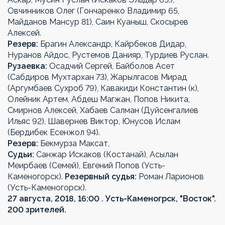
Овчинников Олег (Гончаренко Владимир 65,
Майданов Мансур 81), Саин Куаныш, Скосырев
Алексей.
Резерв:
Брагин Александр, Кайрбеков Дидар,
Нуранов Айдос, Рустемов Данияр, Турдиев Руслан.
Рузаевка:
Осадчий Сергей, Байболов Асет
(Сабдиров Мухтархан 73), Жарылгасов Мирад
(Аргумбаев Сухроб 79), Кавакиди Константин (к),
Олейник Артем, Абдеш Магжан, Попов Никита,
Смирнов Алексей, Хабаев Салман (Дуйсенгалиев
Ильяс 92), Шавернев Виктор, Юнусов Ислам
(Бердибек Есенжол 94).
Резерв:
Бекмурза Максат,
Судьи:
Санжар Искаков (Костанай), Асылан
Меирбаев (Семей), Евгений Попов (Усть-
Каменогорск).
Резервный судья:
Роман Ларионов
(Усть-Каменогорск).
27 августа, 2018, 16:00 . Усть-Каменогрск, "Восток".
200 зрителей.