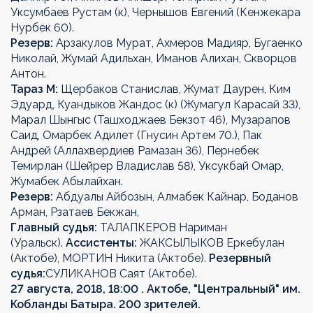
Уксумбаев Рустам (к), Чернышов Евгений (Кенжекара
Нурбек 60).
Резерв:
Арзакулов Мурат, Ахмеров Мадияр, Бугаенко
Николай, Жумай Адильхан, Иманов Алихан, Скворцов
Антон.
Тараз М:
Щербаков Станислав, Жумат Даурен, Ким
Эдуард, Куандыков Жандос (к) (Жумагул Карасай 33),
Марал Шынгыс (Ташходжаев Бекзот 46), Музарапов
Саид, Омарбек Адилет (Гнусин Артем 70.), Пак
Андрей (Аллахвердиев Рамазан 36), Пернебек
Темирлан (Шейрер Владислав 58), Уксукбай Омар,
Жумабек Абылайхан.
Резерв:
Абдуалы Айбозын, Алмабек Кайнар, Боданов
Арман, Рзатаев Бекжан,
Главный судья:
ТАЛАПКЕРОВ Нариман
(Уральск).
Ассистенты:
ЖАКСЫЛЫКОВ Еркебулан
(Актобе), МОРТИН Никита (Актобе).
Резервный
судья:
СУЛИКАНОВ Саят (Актобе).
27 августа, 2018, 18:00 . Актобе, "Центральный" им.
Кобланды Батыра. 200 зрителей.