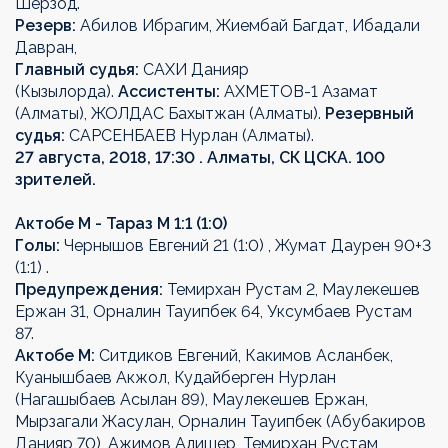
Шерзод.
Резерв:
Абилов Ибрагим, Жиембай Багдат, Ибадали
Давран,
Главный судья:
САХИ Данияр
(Кызылорда).
Ассистенты:
АХМЕТОВ-1 Азамат
(Алматы), ЖОЛДАС Бахытжан (Алматы).
Резервный
судья:
САРСЕНБАЕВ Нурлан (Алматы).
27 августа, 2018, 17:30 . Алматы, СК ЦСКА. 100
зрителей.
Актобе М - Тараз М 1:1 (1:0)
Голы:
Чернышов Евгений 21 (1:0) , Жумат Даурен 90+3
(1:1) .
Предупреждения:
Темирхан Рустам 2, Маулекешев
Ержан 31, Орналин Тауипбек 64, Уксумбаев Рустам
87.
Актобе М:
Ситдиков Евгений, Какимов Асланбек,
Куанышбаев Акжол, Кудайберген Нурлан
(Нагашыбаев Асылан 89), Маулекешев Ержан,
Мырзагали Жасулан, Орналин Тауипбек (Абубакиров
Данияр 70), Ажимов Алишер, Темирхан Рустам,