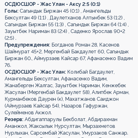
ОСДЮСШОР - Жас Улан - Аксу 2:5 (0:1)
Голы:
Сагындык Биржан 45 (0:1) , Амангельды
Бексултан 49 (1:1) , Даулетханов Алтынбек 53 (1:2) ,
Сагындык Биржан 55 (1:3) , Сагындык Биржан 64 (1:4) ,
Зауытбек Нариман 83 (2:4) , Саденко Ярослав 90+2
(2:5) .
Предупреждения:
Богданов Роман 28, Касенов
Шаймурат 45+2, Мергенбай Бакдаулет 60, Сагындык
Биржан 60., Аймурзаев Кайсар 67, Афанасенко Вадим
76.
ОСДЮСШОР - Жас Улан:
Колибай Багдаулет,
Амангельды Бексултан, Афанасенко Вадим,
Жанаберген Жалгас, Зауытбек Нариман, Кенжебек
Жасулан (Мергенбай Бакдаулет 58), Алипбек Арман,
Курманбеков Даурен (к), Махатжанов Саиджон
(Аймурзаев Кайсар 54), Назаров Гафуржан,
Сулейменов Акжол.
Резерв:
Абдигаппарулы Бекболат, Абдирахман
Аманжол, Жаксылык Нурсултан, Мырзахметов
Нурлыхан, Сарсембай Жасулан, Умурзаков Санжар.