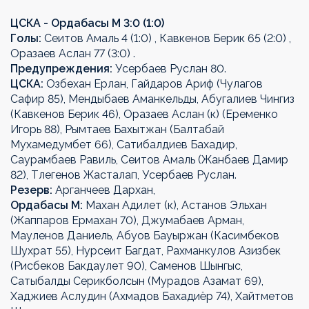
ЦСКА - Ордабасы М 3:0 (1:0)
Голы:
Сеитов Амаль 4 (1:0) , Кавкенов Берик 65 (2:0) ,
Оразаев Аслан 77 (3:0) .
Предупреждения:
Усербаев Руслан 80.
ЦСКА:
Озбехан Ерлан, Гайдаров Ариф (Чулагов
Сафир 85), Мендыбаев Аманкельды, Абугалиев Чингиз
(Кавкенов Берик 46), Оразаев Аслан (к) (Еременко
Игорь 88), Рымтаев Бахытжан (Балтабай
Мухамедумбет 66), Сатибалдиев Бахадир,
Саурамбаев Равиль, Сеитов Амаль (Жанбаев Дамир
82), Тлегенов Жасталап, Усербаев Руслан.
Резерв:
Арганчеев Дархан,
Ордабасы М:
Махан Адилет (к), Астанов Эльхан
(Жаппаров Ермахан 70), Джумабаев Арман,
Мауленов Даниель, Абуов Бауыржан (Касимбеков
Шухрат 55), Нурсеит Багдат, Рахманкулов Азизбек
(Рисбеков Бакдаулет 90), Саменов Шынгыс,
Сатыбалды Серикболсын (Мурадов Азамат 69),
Хаджиев Аслудин (Ахмадов Бахадиёр 74), Хайтметов