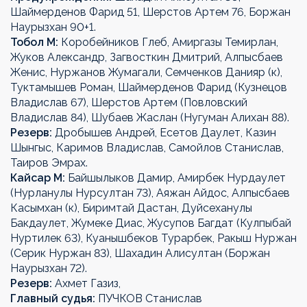
Шаймерденов Фарид 51, Шерстов Артем 76, Боржан
Наурызхан 90+1.
Тобол М:
Коробейников Глеб, Амиргазы Темирлан,
Жуков Александр, Загвосткин Дмитрий, Алпысбаев
Женис, Нуржанов Жумагали, Семченков Данияр (к),
Туктамышев Роман, Шаймерденов Фарид (Кузнецов
Владислав 67), Шерстов Артем (Повловский
Владислав 84), Шубаев Жаслан (Нугуман Алихан 88).
Резерв:
Дробышев Андрей, Есетов Даулет, Казин
Шынгыс, Каримов Владислав, Самойлов Станислав,
Таиров Эмрах.
Кайсар М:
Байшылыков Дамир, Амирбек Нурдаулет
(Нурланулы Нурсултан 73), Аяжан Айдос, Алпысбаев
Касымхан (к), Биримтай Дастан, Дуйсеханулы
Бакдаулет, Жумеке Диас, Жусупов Багдат (Кулпыбай
Нуртилек 63), Куанышбеков Турарбек, Ракыш Нуржан
(Серик Нуржан 83), Шахадин Алисултан (Боржан
Наурызхан 72).
Резерв:
Ахмет Газиз,
Главный судья:
ПУЧКОВ Станислав