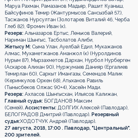
Маруа Рахман, Рамазанов Мадьяр, Рашит Куаныш,
Байсуфинов Темир (Жантурмысов Сансызбай 57.),
Тасжанов Нурсултан (Золотарев Виталий 46, Черба
Глеб 82), Фромич Иван (к).
Резерв:
Альназаров Ертыс, Леньков Валерий,
Нариман Шынгыс, Тасболатов Алиби,
Жетысу М:
Сыма Улан, Ауелбай Едил, Мукажанов
Алмас, Мухаметжанов Аманжол (к) (Нуролдинов
Нурым 87), Мырзахметов Дархан, Нурбол Нурберген
(Аскаров Алихан 90), Нуржумаев Данияр (Ергалиев
Темирлан 60), Саркыт Имангазы, Семенцов Малик
(Керимкулов Оркен 68), Атыханов Равиль
(Тынысбеков Олжас 90+4), Хасейн Мади.
Резерв:
Ахласов Шынгысхан, Ильясов Калижан,
Главный судья:
БОГДАНОВ Максим
(Семей).
Ассистенты:
ДОЛГИХ Алексей (Павлодар),
БЕЛОГРАДОВ Дмитрий (Павлодар).
Резервный
судья:
ХОДОТЧУК Андрей (Павлодар).
27 августа, 2018, 17:00 . Павлодар, "Центральный".
200 зрителей.