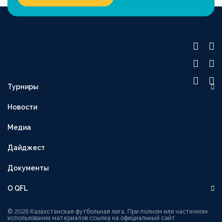
Турниры
OLIMPBET ПРЕМЬЕР-ЛИГА
Новости
1XBET ПЕРВАЯ ЛИГА
Медиа
OLIMPBET-КУБОК
ВТОРАЯ ЛИГА
Дайджест
OLIMPBET-СУПЕРКУБОК
Документы
ЖЕНСКАЯ ЛИГА
О QFL
ЖЕНСКИЙ КУБОК
Руководство
1XBET КУБОК ЛИГИ
© 2026 Казахстанская футбольная лига. При полном или частичном
использовании материалов ссылка на официальный сайт