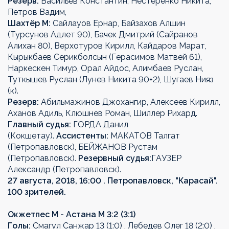
Резерв:
Васильев Константин, Нестеренко Никита,
Петров Вадим,
Шахтёр М:
Сайлауов Ернар, Байзахов Алшин
(Турсунов Адлет 90), Бачек Дмитрий (Сайранов
Алихан 80), Верхотуров Кирилл, Кайдаров Марат,
Кырыкбаев Серикболсын (Герасимов Матвей 61),
Наркескен Тимур, Орал Айдос, Алимбаев Руслан,
Туткышев Руслан (Лунев Никита 90+2), Шугаев Нияз
(к).
Резерв:
Абильмажинов Джохангир, Алексеев Кирилл,
Аханов Адиль, Клюшнев Роман, Шиллер Рихард.
Главный судья:
ГОРДА Данил
(Кокшетау).
Ассистенты:
МАКАТОВ Талгат
(Петропавловск), БЕЙЖАНОВ Рустам
(Петропавловск).
Резервный судья:
ГАУЗЕР
Александр (Петропавловск).
27 августа, 2018, 16:00 . Петропавловск, "Карасай".
100 зрителей.
Окжетпес М - Астана М 3:2 (3:1)
Голы:
Смагул Санжар 13 (1:0) , Лебедев Олег 18 (2:0) ,