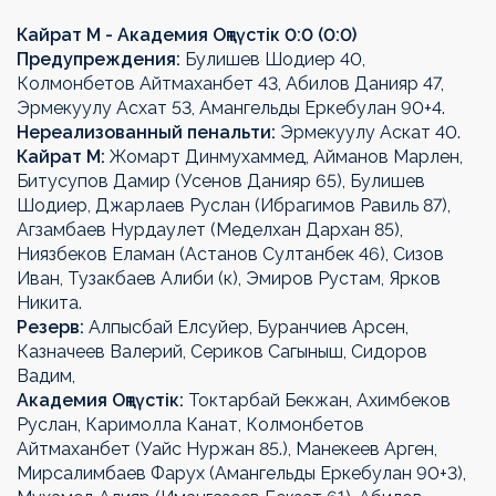
Кайрат М - Академия Оңтүстік 0:0 (0:0)
Предупреждения:
Булишев Шодиер 40,
Колмонбетов Айтмаханбет 43, Абилов Данияр 47,
Эрмекуулу Асхат 53, Амангельды Еркебулан 90+4.
Нереализованный пенальти:
Эрмекуулу Аскат 40.
Кайрат М:
Жомарт Динмухаммед, Айманов Марлен,
Битусупов Дамир (Усенов Данияр 65), Булишев
Шодиер, Джарлаев Руслан (Ибрагимов Равиль 87),
Агзамбаев Нурдаулет (Меделхан Дархан 85),
Ниязбеков Еламан (Астанов Султанбек 46), Сизов
Иван, Тузакбаев Алиби (к), Эмиров Рустам, Ярков
Никита.
Резерв:
Алпысбай Елсуйер, Буранчиев Арсен,
Казначеев Валерий, Сериков Сагыныш, Сидоров
Вадим,
Академия Оңтүстік:
Токтарбай Бекжан, Ахимбеков
Руслан, Каримолла Канат, Колмонбетов
Айтмаханбет (Уайс Нуржан 85.), Манекеев Арген,
Мирсалимбаев Фарух (Амангельды Еркебулан 90+3),