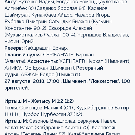
Аксу:
Бутенко Вадим, Богданов Роман, Даулетханов
Алтынбек (к) (Саденко Ярослав 84), Касенов
Шаймурат, Кунанбаев Айдос, Назаров Игорь,
Рыбалко Дмитрий, Сагындык Биржан (Кузьмин
Константин 90+2), Скворцов Алексей
(Мухаметкалиев Фархат 90+4), Чернышов Владислав,
Чифин Юрий.
Резерв:
Кабдрашит Ернар,
Главный судья:
СЕРЖАНУЛЫ Биржан
(Алматы).
Ассистенты:
УСЕНБАЕВ Нурхат (Шымкент),
АЛИКУЛОВ Ержан (Шымкент).
Резервный
судья:
АБЖАН Елдос (Шымкент).
27 августа, 2018, 17:00 . Шымкент, "Локомотив". 100
зрителей.
Иртыш М - Жетысу М 1:2 (1:2)
Голы:
Семенцов Малик 4 (0:1) , Кудайбердинов Батыр
11 (1:1) , Нурбол Нурберген 37 (1:2) .
Иртыш М:
Сазонов Владислав, Баркунов Павел,
Болат Рахат (Кабдрашит Алихан 70), Карапетян
Артем (Тетерин Данил 57), Кудайбердинов Батыр,