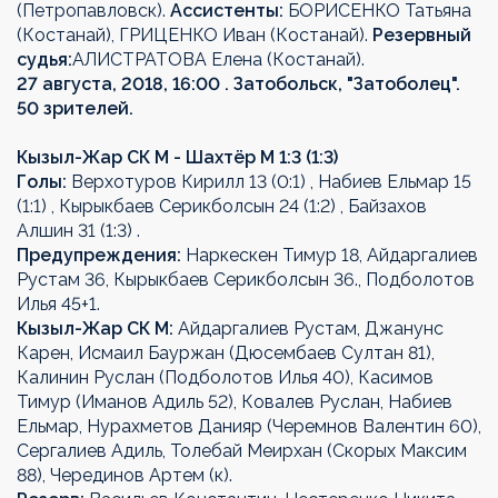
(Петропавловск).
Ассистенты:
БОРИСЕНКО Татьяна
(Костанай), ГРИЦЕНКО Иван (Костанай).
Резервный
судья:
АЛИСТРАТОВА Елена (Костанай).
27 августа, 2018, 16:00 . Затобольск, "Затоболец".
50 зрителей.
Кызыл-Жар СК М - Шахтёр М 1:3 (1:3)
Голы:
Верхотуров Кирилл 13 (0:1) , Набиев Ельмар 15
(1:1) , Кырыкбаев Серикболсын 24 (1:2) , Байзахов
Алшин 31 (1:3) .
Предупреждения:
Наркескен Тимур 18, Айдаргалиев
Рустам 36, Кырыкбаев Серикболсын 36., Подболотов
Илья 45+1.
Кызыл-Жар СК М:
Айдаргалиев Рустам, Джанунс
Карен, Исмаил Бауржан (Дюсембаев Султан 81),
Калинин Руслан (Подболотов Илья 40), Касимов
Тимур (Иманов Адиль 52), Ковалев Руслан, Набиев
Ельмар, Нурахметов Данияр (Черемнов Валентин 60),
Сергалиев Адиль, Толебай Меирхан (Скорых Максим
88), Черединов Артем (к).