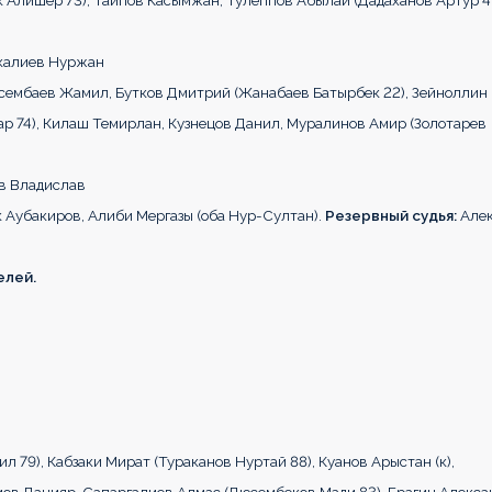
к Алишер 73), Таипов Касымжан, Тулеппов Абылай (Дадаханов Артур 47
шкалиев Нуржан
исембаев Жамил, Бутков Дмитрий (Жанабаев Батырбек 22), Зейноллин
р 74), Килаш Темирлан, Кузнецов Данил, Муралинов Амир (Золотарев
ов Владислав
 Аубакиров, Алиби Мергазы (оба Нур-Султан).
Резервный судья:
Алек
елей.
 79), Кабзаки Мират (Тураканов Нуртай 88), Куанов Арыстан (к),