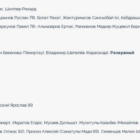
с, Шиллер Рихард
рынов Руслан 78), Болат Рахат, Жантурмысов Сансызбай (к), Кабдраш
аркунов Павел 78), Альназаров Ертыс, Рамазанов Мадьяр (Куцевол Бор
 Бекенова (Темиртау), Владимир Шепелёв (Караганда).
Резервный
нский Ярослав 89
омарт, Маратов Елдос, Мусаев Дильшат, Мухитулы Казыбек (Михайлов
в Олжас 82), Прокин Алексей (Саматулы Мади 69), Семенцов Малик (к