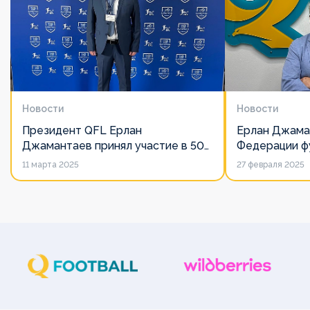
Новости
Новости
Президент QFL Ерлан
Ерлан Джама
Джамантаев принял участие в 50-
Федерации фу
м Общем собрании Европейских
дорожит сво
11 марта 2025
27 февраля 2025
лиг
его слово нич