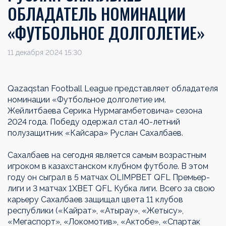
ОБЛАДАТЕЛЬ НОМИНАЦИИ
«ФУТБОЛЬНОЕ ДОЛГОЛЕТИЕ»
11 декабря 2024 15:30
Qazaqstan Football League представляет обладателя
номинации «Футбольное долголетие им.
Жейлитбаева Серика Нурмагамбетовича» сезона
2024 года. Победу одержал стал 40-летний
полузащитник «Кайсара» Руслан Сахалбаев.
Сахалбаев на сегодня является самым возрастным
игроком в казахстанском клубном футболе. В этом
году он сыграл в 5 матчах OLIMPBET QFL Премьер-
лиги и 3 матчах 1ХВЕТ QFL Кубка лиги. Всего за свою
карьеру Сахалбаев защищал цвета 11 клубов
республики («Кайрат», «Атырау», «Жетысу»,
«Мегаспорт», «Локомотив», «Актобе», «Спартак