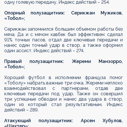
одну голевую передачу. Индекс действий – 254.
Опорный полузащитник: Серикжан Мужиков,
«Тобол»;
Серикжан запомнился большим объемом работы без
мяча. Да и с мячом хавбек был эффективен: сделал
91% точных пасов, отдал две ключевые передачи и
нанес один точный удар в створ, а также оформил
один ассист. Индекс действий – 274.
Правый полузащитник: Жереми Манзорро,
«Тобол»;
Хороший футбол в исполнении француза помог
«Тоболу» набрать важные три очка. Жереми неплохо
взаимодействовал с партнерами, отдав две
ключевые передачи под удар. Также он совершил
три успешные обводки и нанес два удара в створ,
один из который стал результативным. Индекс
действий – 289.
Атакующий полузащитник: Арсен Хубулов,
«Шахтер»;