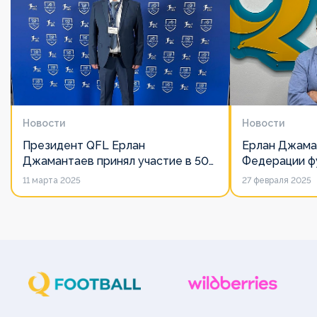
Новости
Новости
Президент QFL Ерлан
Ерлан Джама
Джамантаев принял участие в 50-
Федерации фу
м Общем собрании Европейских
дорожит сво
11 марта 2025
27 февраля 2025
лиг
его слово нич