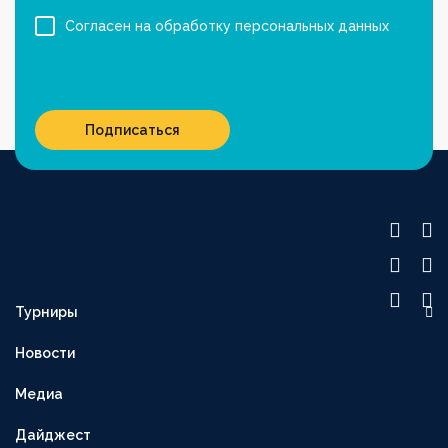
Согласен на обработку персональных данных
Подписаться
Турниры
OLIMPBET ПРЕМЬЕР-ЛИГА
Новости
1XBET ПЕРВАЯ ЛИГА
Медиа
OLIMPBET-КУБОК
ВТОРАЯ ЛИГА
Дайджест