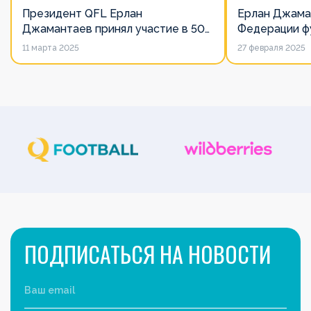
Президент QFL Ерлан
Ерлан Джама
Джамантаев принял участие в 50-
Федерации фу
м Общем собрании Европейских
дорожит сво
11 марта 2025
27 февраля 2025
лиг
его слово нич
ПОДПИСАТЬСЯ НА НОВОСТИ