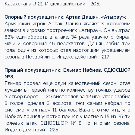
Казахстана
U
-21. Индекс действий – 205.
Опорный полузащитник: Артак Дашян, «Атырау»;
Армянский игрок Артак Дашян является ключевым
звеном в игровых построениях «Атырау». Он выиграл
63% единоборств в атаке, 34 раза удачно отбирал
мячи и совершил 46 перехватов. Дашян забил три
гола, один из которых стал настоящим украшением
сезона в Первой лиге. Индекс действий – 217.
Правый полузащитник: Ельмар Набиев, СДЮСШОР
№8;
Ельмар провел еще один качественный сезон, став
лучшим в Первой лиге по количеству точных ударов
в створ ворот — 20 выстрелов за 12 игр. Игрок забил
8 голов, сделал 3 ассиста, тем самым набрал по
системе «гол+пас» 11 баллов. Важно отметить, что
Набиев принял участие принял участие в 15 из 25-ти
голевых атак СДЮСШОР №8 по итогам сезона.
Индекс действий – 225.