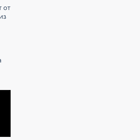
т от
из
а