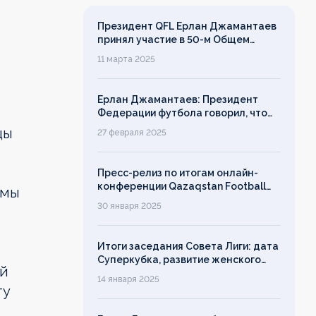
Президент QFL Ерлан Джамантаев
принял участие в 50-м Общем
собрании Европейских лиг
11 марта 2025
Ерлан Джамантаев: Президент
Федерации футбола говорил, что
дорожит своим именем, однако его
цы
27 февраля 2025
слово ничего не значит!
Пресс-релиз по итогам онлайн-
конференции Qazaqstan Football
емы
League с руководителями клубов
30 января 2025
Итоги заседания Совета Лиги: дата
Суперкубка, развитие женского
ый
футбола, лимит на легионеров
14 января 2025
ту