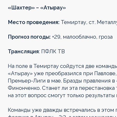
«Шахтер» – «Атырау»
Место проведения:
Темиртау, ст. Металлу
Прогноз погоды:
+29, малооблачно, гроза
Трансляция
: ПФЛК ТВ
На поле в Темиртау сойдутся две команды
«Атырау» уже преобразился при Павлове,
OLIMPBET
1XBET
OLIMPBET-
ВТОРАЯ
OLIMPBET-
ЖЕНСКАЯ
ЖЕНСКИЙ
1XBET
Руководство
Премьер-Лиги в мае. Бразды правления в
ПРЕМЬЕР-
ПЕРВАЯ
КУБОК
ЛИГА
СУПЕРКУБОК
ЛИГА
КУБОК
КУБОК
Финонченко. Станет ли эта перестановка 
ЛИГА
ЛИГА
ЛИГИ
на этот вопрос смогут только результаты
Новости
Новости
Новости
Новости
Новости
Новости
Новости
Новости
Команды уже дважды встречались в этом 
Календарь
Календарь
Календарь
Календарь
Календарь