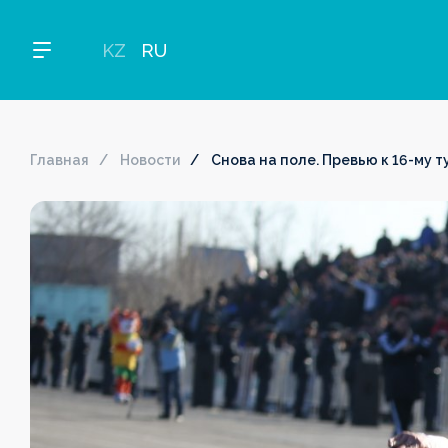
KZ
RU
Главная
Новости
Снова на поле. Превью к 16-му т