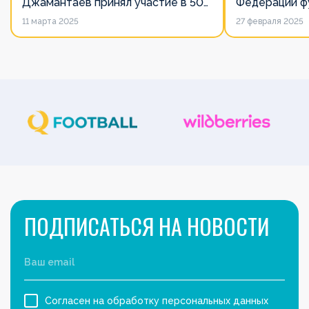
Джамантаев принял участие в 50-
Федерации фу
м Общем собрании Европейских
дорожит сво
11 марта 2025
27 февраля 2025
лиг
его слово нич
ПОДПИСАТЬСЯ НА НОВОСТИ
Согласен на обработку персональных данных