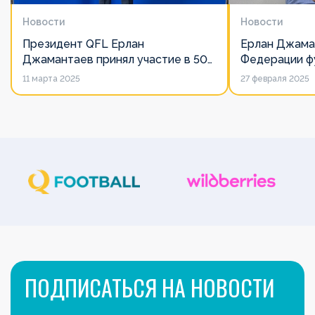
Новости
Новости
Президент QFL Ерлан
Ерлан Джама
Джамантаев принял участие в 50-
Федерации фу
м Общем собрании Европейских
дорожит сво
11 марта 2025
27 февраля 2025
лиг
его слово нич
ПОДПИСАТЬСЯ НА НОВОСТИ