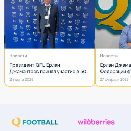
Новости
Новости
Президент QFL Ерлан
Ерлан Джама
Джамантаев принял участие в 50-
Федерации фу
м Общем собрании Европейских
дорожит сво
11 марта 2025
27 февраля 2025
лиг
его слово нич