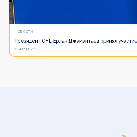
Клубы
Клубы
Клубы
Клубы
Клубы
Клубы
Клубы
Клубы
Медиа
Медиа
Медиа
Медиа
Медиа
Медиа
Медиа
Медиа
Новости
Президент QFL Ерлан Джамантаев принял участие
11 марта 2025