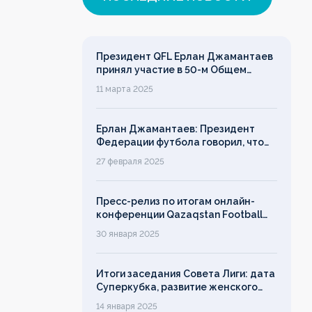
Президент QFL Ерлан Джамантаев
принял участие в 50-м Общем
собрании Европейских лиг
11 марта 2025
Ерлан Джамантаев: Президент
Федерации футбола говорил, что
дорожит своим именем, однако его
27 февраля 2025
слово ничего не значит!
Пресс-релиз по итогам онлайн-
конференции Qazaqstan Football
League с руководителями клубов
30 января 2025
Итоги заседания Совета Лиги: дата
Суперкубка, развитие женского
футбола, лимит на легионеров
14 января 2025