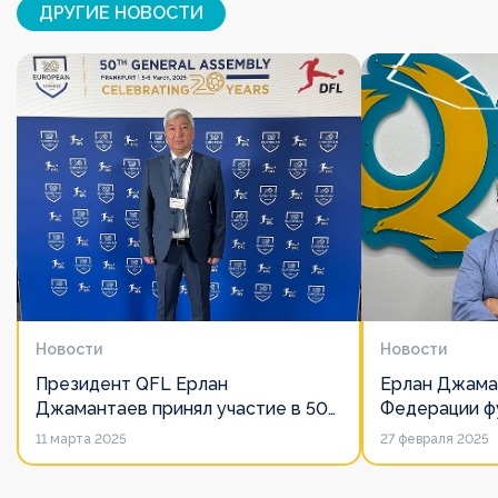
ДРУГИЕ НОВОСТИ
Новости
Новости
Президент QFL Ерлан
Ерлан Джама
Джамантаев принял участие в 50-
Федерации фу
м Общем собрании Европейских
дорожит сво
11 марта 2025
27 февраля 2025
лиг
его слово нич