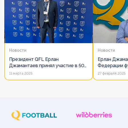
Новости
Новости
Президент QFL Ерлан
Ерлан Джама
Джамантаев принял участие в 50-
Федерации фу
м Общем собрании Европейских
дорожит сво
11 марта 2025
27 февраля 2025
лиг
его слово нич