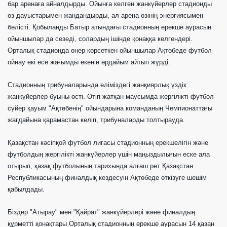
бар аренаға айналдырды. Ойынға келген жанкүйерлер стадионды
өз дауыстарымен жандандырды, ал арена өзінің энергиясымен
бөлісті. Қобыланды Батыр атындағы стадионның ерекше аурасын
ойыншылар да сезеді, солардың ішінде қонаққа келгендері.
Орталық стадионда өнер көрсеткен ойыншылар Ақтөбеде футбол
ойнау екі есе жағымды екенін әрдайым айтып жүрді.
Стадионның трибуналарында еліміздегі жанқиярлық үздік
жанкүйерлер буыны өсті. Өтіп жатқан маусымда жергілікті футбол
сүйер қауым "Ақтөбенің" ойындарына команданың Чемпионаттағы
жағдайына қарамастан келіп, трибуналарды толтырауда.
Қазақстан кәсіпқой футбол лигасы стадионның ерекшелігін және
футболдың жергілікті жанкүйерлер үшін маңыздылығын еске ала
отырып, қазақ футболының тарихында алғаш рет Қазақстан
Республикасының финалдық кездесуін Ақтөбеде өткізуге шешім
қабылдады.
Біздер "Атырау" мен "Қайрат" жанкүйерлері және финалдың
құрметті қонақтары Орталық стадионның ерекше аурасын
14 қазан