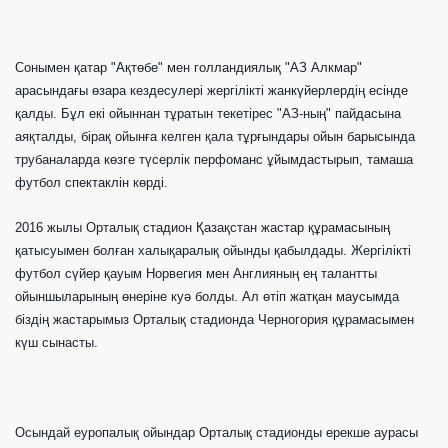
Сонымен қатар "Ақтөбе" мен голландиялық "АЗ Алкмар"
арасындағы өзара кездесулері жергілікті жанкүйерлердің есінде
қалды. Бұл екі ойыннан тұратын текетірес "АЗ-ның" пайдасына
аяқталды, бірақ ойынға келген қала тұрғындары ойын барысында
трубаналарда көзге түсерлік перфоманс ұйымдастырып, тамаша
футбол спектаклін көрді.
2016 жылы Орталық стадион Қазақстан жастар құрамасының
қатысуымен болған халықаралық ойынды қабылдады. Жергілікті
футбол сүйер қауым Норвегия мен Англияның ең талантты
ойыншыларының өнеріне куә болды. Ал өтіп жатқан маусымда
біздің жастарымыз Орталық стадионда Черногория құрамасымен
күш сынасты.
Осындай еуропалық ойындар Орталық стадионды ерекше аурасы