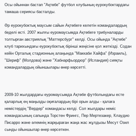
Осы ойыннан бастап "Ақтөбе" футбол клубының еурокубоктардағы
тамаша сериясы басталды.
Әр еурокубоктық маусым сайын Ақтөбеге келетін командалардың
беделі өсті. 2007 жылғы еуромаусымда Ақтөбеге трибуналарды
толтырған австриялық "Маттерсбург" келді. Осы ойында "Ақтөбе"
клуб тарихындағы еурокубоктық бірінші жеңісіне қол жеткізді. Содан
кейін Орталық стадионның алаңында "Маккаби Хайфа" (Израиль),
"Шериф" (Молдова) және "Хабнарфьордюр" (Исландия) сияқты
командалардың ойыншылары өнер көрсетті.
2009-10 жылдардағы еуромаусымда Ақтөбе футболындағы есте
қаларлық ең маңызды оқиғалардың бірі орын алды - қалаға
немістердің "Вердер" командасы келді. Сол жылдары неміс
командасының сапында Торстен Фрингс, Пер Мертезакер, Клаудио
Писарро және әлемнің жарқыраған жаңа жас жұлдызы Месут Озил
сынды ойыншылар өнер көрсеткен.