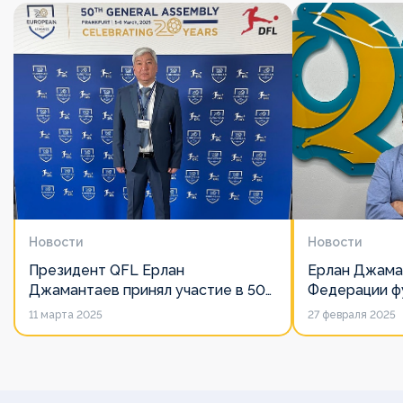
Новости
Новости
Президент QFL Ерлан
Ерлан Джама
Джамантаев принял участие в 50-
Федерации фу
м Общем собрании Европейских
дорожит сво
11 марта 2025
27 февраля 2025
лиг
его слово нич