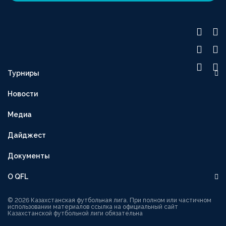
Турниры
OLIMPBET ПРЕМЬЕР-ЛИГА
Новости
1XBET ПЕРВАЯ ЛИГА
Медиа
OLIMPBET-КУБОК
ВТОРАЯ ЛИГА
Дайджест
OLIMPBET-СУПЕРКУБОК
Документы
ЖЕНСКАЯ ЛИГА
О QFL
ЖЕНСКИЙ КУБОК
Руководство
1XBET КУБОК ЛИГИ
© 2026 Казахстанская футбольная лига. При полном или частичном
использовании материалов ссылка на официальный сайт
Казахстанской футбольной лиги обязательна