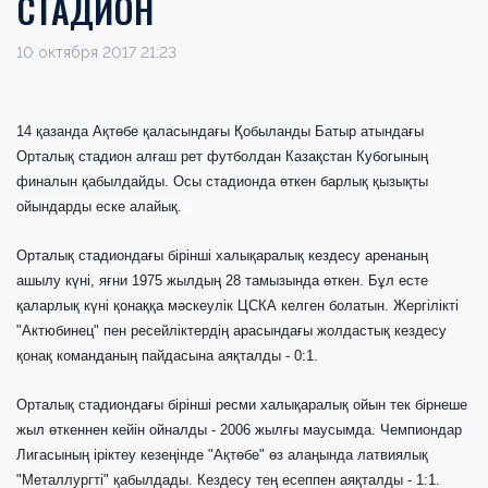
СТАДИОН
10 октября 2017 21:23
14 қазанда Ақтөбе қаласындағы Қобыланды Батыр атындағы
Орталық стадион алғаш рет футболдан Казақстан Кубогының
финалын қабылдайды. Осы стадионда өткен барлық қызықты
ойындарды еске алайық.
Орталық стадиондағы бірінші халықаралық кездесу аренаның
ашылу күні, яғни 1975 жылдың 28 тамызында өткен. Бұл есте
қаларлық күні қонаққа мәскеулік ЦСКА келген болатын. Жергілікті
"Актюбинец" пен ресейліктердің арасындағы жолдастық кездесу
қонақ команданың пайдасына аяқталды - 0:1.
Орталық стадиондағы бірінші ресми халықаралық ойын тек бірнеше
жыл өткеннен кейін ойналды - 2006 жылғы маусымда. Чемпиондар
Лигасының іріктеу кезеңінде "Ақтөбе" өз алаңында латвиялық
"Металлургті" қабылдады. Кездесу тең есеппен аяқталды - 1:1.