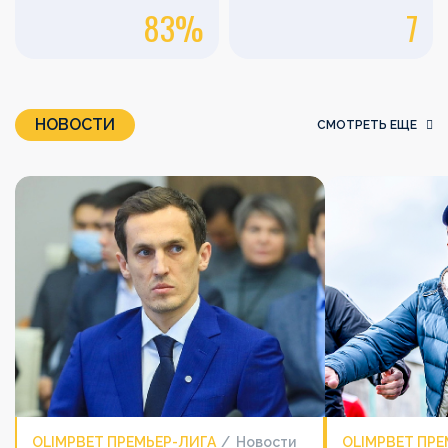
83%
7
НОВОСТИ
СМОТРЕТЬ ЕЩЕ
OLIMPBET ПРЕМЬЕР-ЛИГА
Новости
OLIMPBET ПРЕ