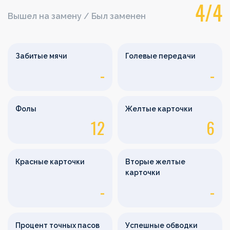
4/4
Вышел на замену / Был заменен
Забитые мячи
Голевые передачи
-
-
Фолы
Желтые карточки
12
6
Красные карточки
Вторые желтые
карточки
-
-
Процент точных пасов
Успешные обводки