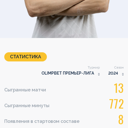
СТАТИСТИКА
Турнир
Сезон
OLIMPBET ПРЕМЬЕР-ЛИГА
2024
13
Сыгранные матчи
772
Сыгранные минуты
8
Появления в стартовом составе