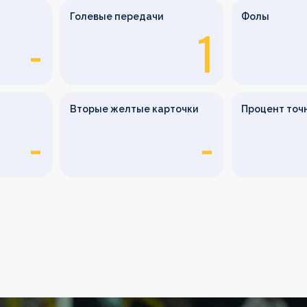
Голевые передачи
Фолы
-
1
Вторые желтые карточки
Процент точ
-
-