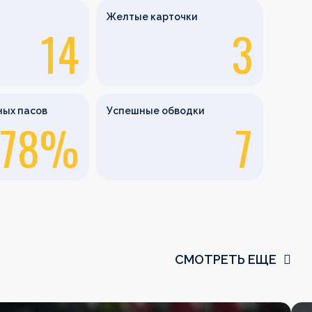
Желтые карточки
14
3
ных пасов
Успешные обводки
78%
7
СМОТРЕТЬ ЕЩЕ