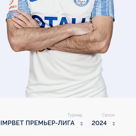
Турнир
Сезон
IMPBET ПРЕМЬЕР-ЛИГА
2024