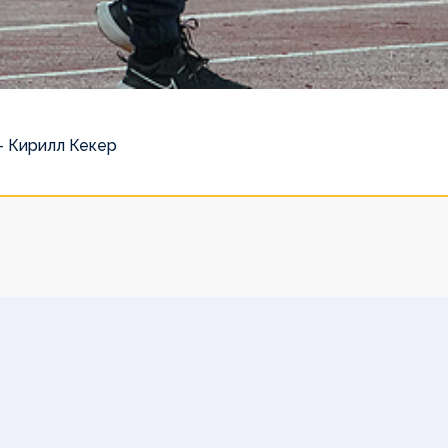
– Кирилл Кекер