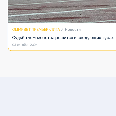
OLIMPBET ПРЕМЬЕР-ЛИГА
Новости
Судьба чемпионства решится в следующих турах 
03 октября 2024
OLIMPBET
1XBET
OLIMPBET-
ВТОРАЯ
OLIMPBET-
ЖЕНСКАЯ
ЖЕНСКИЙ
1XBET
Руководство
ПРЕМЬЕР-
ПЕРВАЯ
КУБОК
ЛИГА
СУПЕРКУБОК
ЛИГА
КУБОК
КУБОК
ЛИГА
ЛИГА
ЛИГИ
Новости
Новости
Новости
Новости
Новости
Новости
Новости
Новости
Календарь
Календарь
Календарь
Календарь
Календарь
Календарь
Календарь
Календарь
Турнирная
Турнирная
Турнирная
Турнирная
Турнирная
Турнирная
Турнирная
таблица
таблица
таблица
таблица
таблица
Турнирная
таблица
таблица
таблица