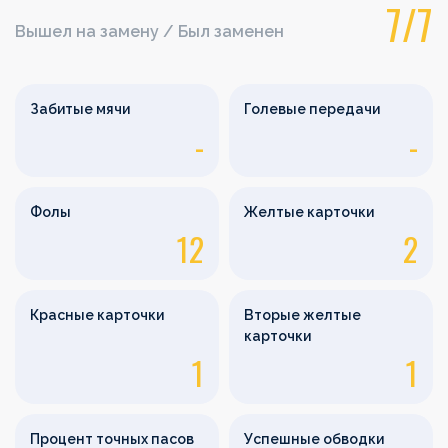
7/7
Вышел на замену / Был заменен
Забитые мячи
Голевые передачи
-
-
Фолы
Желтые карточки
12
2
Красные карточки
Вторые желтые
карточки
1
1
Процент точных пасов
Успешные обводки