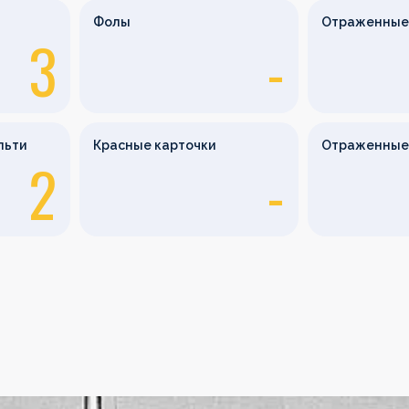
Фолы
Отраженные
3
-
льти
Красные карточки
Отраженные
2
-