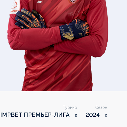
Турнир
Сезон
IMPBET ПРЕМЬЕР-ЛИГА
2024