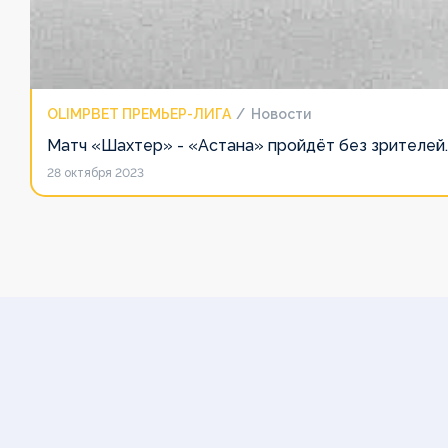
OLIMPBET ПРЕМЬЕР-ЛИГА
Новости
Матч «Шахтер» - «Астана» пройдёт без зрителей.
28 октября 2023
OLIMPBET
1XBET
OLIMPBET-
ВТОРАЯ
OLIMPBET-
ЖЕНСКАЯ
ЖЕНСКИЙ
1XBET
Руководство
ПРЕМЬЕР-
ПЕРВАЯ
КУБОК
ЛИГА
СУПЕРКУБОК
ЛИГА
КУБОК
КУБОК
ЛИГА
ЛИГА
ЛИГИ
Новости
Новости
Новости
Новости
Новости
Новости
Новости
Новости
Календарь
Календарь
Календарь
Календарь
Календарь
Календарь
Календарь
Календарь
Турнирная
Турнирная
Турнирная
Турнирная
Турнирная
Турнирная
Турнирная
таблица
таблица
таблица
таблица
таблица
Турнирная
таблица
таблица
таблица