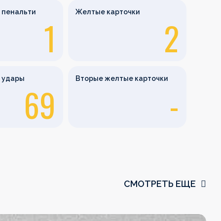
 пенальти
Желтые карточки
1
2
 удары
Вторые желтые карточки
69
-
СМОТРЕТЬ ЕЩЕ