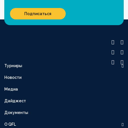
Подписаться
Турниры
OLIMPBET ПРЕМЬЕР-ЛИГА
Новости
1XBET ПЕРВАЯ ЛИГА
Медиа
OLIMPBET-КУБОК
ВТОРАЯ ЛИГА
Дайджест
OLIMPBET-СУПЕРКУБОК
Документы
ЖЕНСКАЯ ЛИГА
О QFL
ЖЕНСКИЙ КУБОК