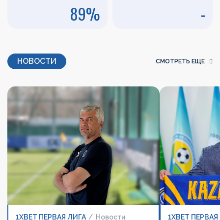
89%
-
НОВОСТИ
СМОТРЕТЬ ЕЩЕ
1XBET ПЕРВАЯ ЛИГА
Новости
1XBET ПЕРВАЯ