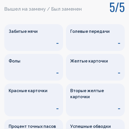
5/5
Вышел на замену / Был заменен
Забитые мячи
Голевые передачи
-
-
Фолы
Желтые карточки
-
-
Красные карточки
Вторые желтые
карточки
-
-
Процент точных пасов
Успешные обводки