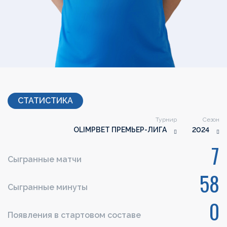
СТАТИСТИКА
Турнир
Сезон
OLIMPBET ПРЕМЬЕР-ЛИГА
2024
7
Сыгранные матчи
58
Сыгранные минуты
0
Появления в стартовом составе