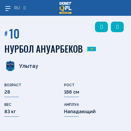
RU
Саят Жум
Аска
10
#
OLIMPBET
1XBET
OLIMPBET-
ВТОРАЯ
OLIMPBET-
ЖЕНСКАЯ
ЖЕНСКИЙ
1XBET
Руководство
ПРЕМЬЕР-
ПЕРВАЯ
КУБОК
ЛИГА
СУПЕРКУБОК
ЛИГА
КУБОК
КУБОК
НУРБОЛ АНУАРБЕКОВ
ЛИГА
ЛИГА
ЛИГИ
Новости
Новости
Новости
Новости
Новости
Новости
Новости
Новости
Календарь
Календарь
Календарь
Календарь
Календарь
Улытау
Календарь
Календарь
Календарь
Турнирная
Турнирная
Турнирная
Турнирная
Турнирная
Турнирная
Турнирная
таблица
таблица
таблица
таблица
таблица
Турнирная
ВОЗРАСТ
РОСТ
таблица
таблица
таблица
Клубы
Клубы
Клубы
Клубы
Клубы
28
188 см
Клубы
Клубы
Клубы
Медиа
Медиа
Медиа
Медиа
Медиа
ВЕС
АМПЛУА
Медиа
Медиа
Медиа
83 кг
Нападающий