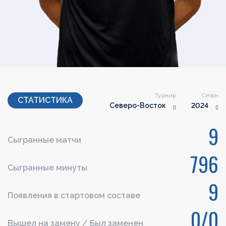
Турнир
Сезон
СТАТИСТИКА
Северо-Восток
2024
9
Сыгранные матчи
796
Сыгранные минуты
9
Появления в стартовом составе
0/0
Вышел на замену / Был заменен