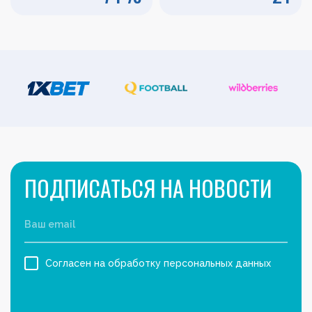
ПОДПИСАТЬСЯ НА НОВОСТИ
Согласен на обработку персональных данных