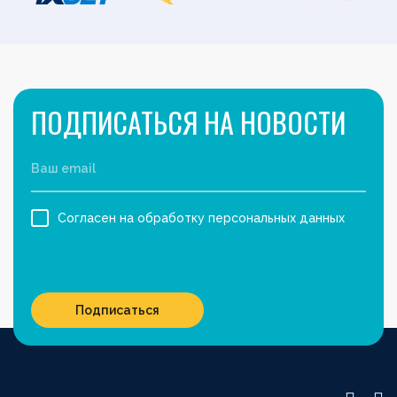
ПОДПИСАТЬСЯ НА НОВОСТИ
Согласен на обработку персональных данных
Подписаться