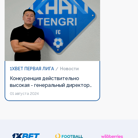
1XBET ПЕРВАЯ ЛИГА
Новости
Конкуренция действительно
высокая - генеральный директор
ФК «Хан-Тенгри» Тимур
01 августа 2024
Молдагалиев