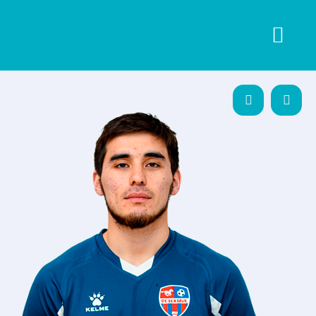
Адильжа
Мука