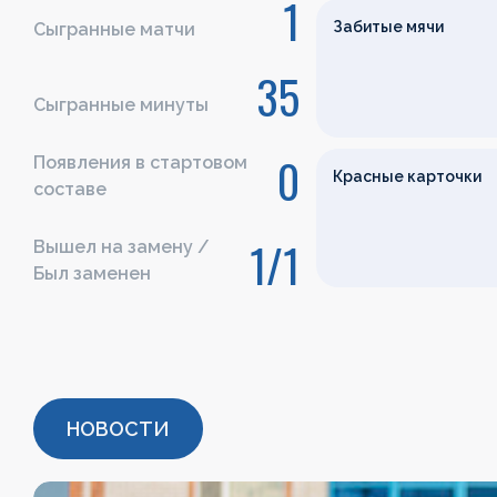
1
Забитые мячи
Сыгранные матчи
35
Сыгранные минуты
0
Появления в стартовом
Красные карточки
составе
1/1
Вышел на замену /
Был заменен
НОВОСТИ