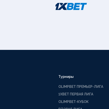
Клубы
Клубы
Клубы
Клубы
Клубы
Клубы
Клубы
Клубы
Медиа
Медиа
Медиа
Медиа
Медиа
Медиа
Медиа
Медиа
Турниры
OLIMPBET ПРЕМЬЕР-ЛИГА
1XBET ПЕРВАЯ ЛИГА
OLIMPBET-КУБОК