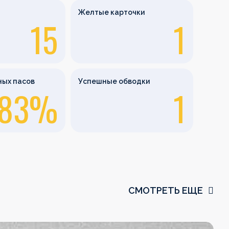
Желтые карточки
15
1
ных пасов
Успешные обводки
83%
1
СМОТРЕТЬ ЕЩЕ