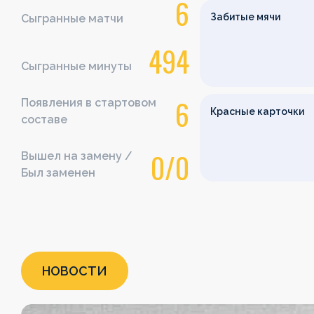
6
Забитые мячи
Сыгранные матчи
494
Сыгранные минуты
6
Появления в стартовом
Красные карточки
составе
0/0
Вышел на замену /
Был заменен
НОВОСТИ