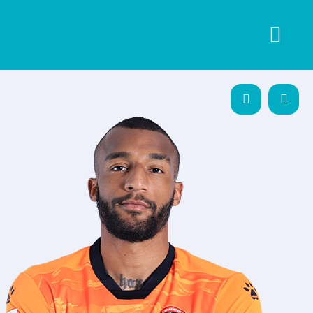
Филип С
Алек