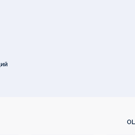
ий
OL