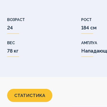
ВОЗРАСТ
РОСТ
24
184 см
ВЕС
АМПЛУА
78 кг
Нападающ
СТАТИСТИКА