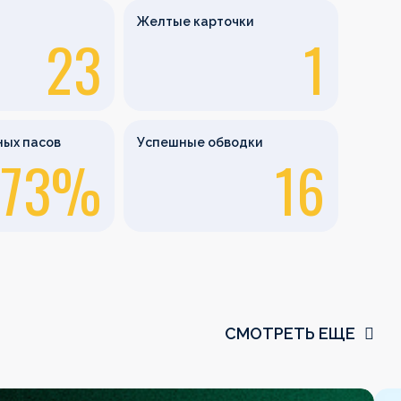
Желтые карточки
23
1
ных пасов
Успешные обводки
73%
16
СМОТРЕТЬ ЕЩЕ