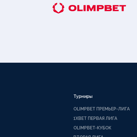
Клубы
Клубы
Клубы
Клубы
Клубы
Клубы
Клубы
Клубы
Медиа
Медиа
Медиа
Медиа
Медиа
Медиа
Медиа
Медиа
Турниры
OLIMPBET ПРЕМЬЕР-ЛИГА
1XBET ПЕРВАЯ ЛИГА
OLIMPBET-КУБОК