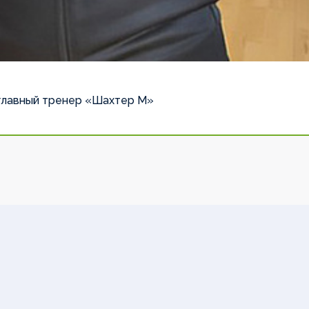
 главный тренер «Шахтер М»