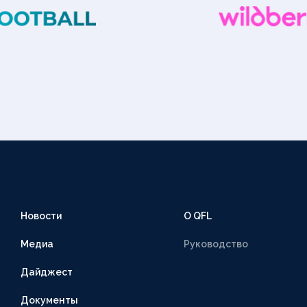
Новости
О QFL
Медиа
Руководство
Дайджест
Документы