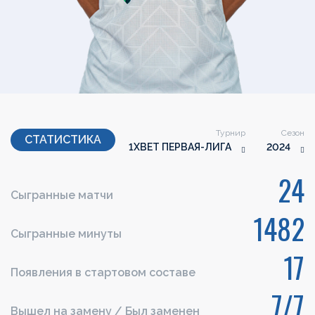
Турнир
Сезон
СТАТИСТИКА
1XBET ПЕРВАЯ-ЛИГА
2024
24
Сыгранные матчи
1482
Сыгранные минуты
17
Появления в стартовом составе
7/7
Вышел на замену / Был заменен