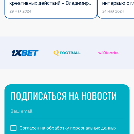
креативных действий – Владимир
интервью с 
Никитенко о старте Кубка лиги
«Каспия» Вл
29 мая 2024
24 мая 2024
ПОДПИСАТЬСЯ НА НОВОСТИ
Согласен на обработку персональных данных