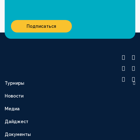
Подписаться
Турниры
OLIMPBET ПРЕМЬЕР-ЛИГА
Новости
1XBET ПЕРВАЯ ЛИГА
Медиа
OLIMPBET-КУБОК
ВТОРАЯ ЛИГА
Дайджест
OLIMPBET-СУПЕРКУБОК
Документы
ЖЕНСКАЯ ЛИГА