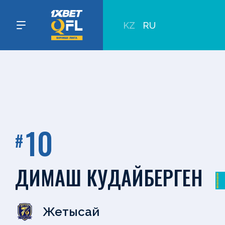
KZ
RU
10
#
ДИМАШ КУДАЙБЕРГЕН
Жетысай