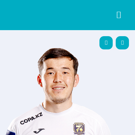
Ернар К
Аян 