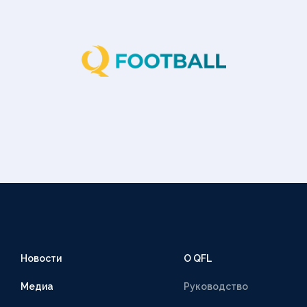
Новости
О QFL
Медиа
Руководство