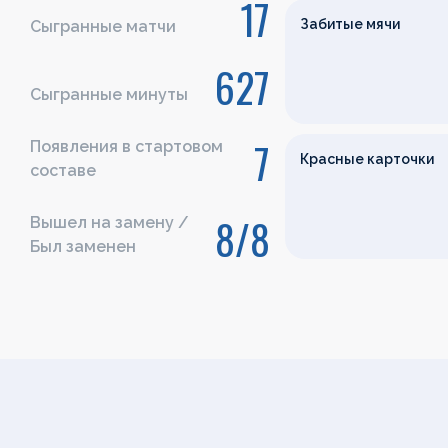
17
Забитые мячи
Сыгранные матчи
627
Сыгранные минуты
7
Появления в стартовом
Красные карточки
составе
8/8
Вышел на замену /
Был заменен