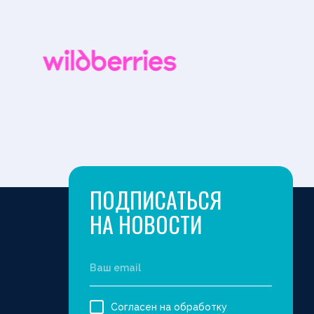
ПОДПИСАТЬСЯ
НА НОВОСТИ
Согласен на обработку