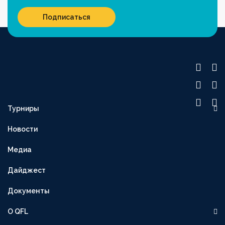
Подписаться
Турниры
OLIMPBET ПРЕМЬЕР-ЛИГА
Новости
1XBET ПЕРВАЯ ЛИГА
Медиа
OLIMPBET-КУБОК
ВТОРАЯ ЛИГА
Дайджест
OLIMPBET-СУПЕРКУБОК
Документы
ЖЕНСКАЯ ЛИГА
О QFL
ЖЕНСКИЙ КУБОК
Руководство