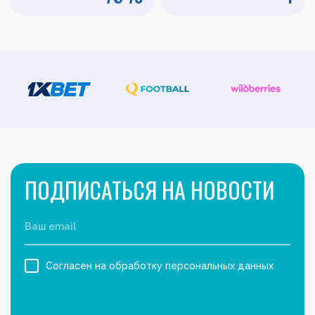
ПОДПИСАТЬСЯ НА НОВОСТИ
Согласен на обработку персональных данных