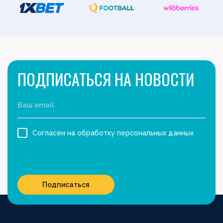
ПОДПИСАТЬСЯ НА НОВОСТИ
Согласен на обработку персональных данных
Подписаться