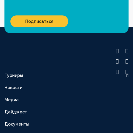
Подписаться
Турниры
OLIMPBET ПРЕМЬЕР-ЛИГА
Новости
1XBET ПЕРВАЯ ЛИГА
Медиа
OLIMPBET-КУБОК
ВТОРАЯ ЛИГА
Дайджест
OLIMPBET-СУПЕРКУБОК
Документы
ЖЕНСКАЯ ЛИГА