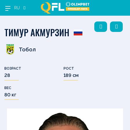
RU
Игорь СЕ
Асми
ТИМУР АКМУРЗИН
OLIMPBET
1XBET
OLIMPBET-
ВТОРАЯ
OLIMPBET-
ЖЕНСКАЯ
ЖЕНСКИЙ
1XBET
Руководство
ПРЕМЬЕР-
ПЕРВАЯ
КУБОК
ЛИГА
СУПЕРКУБОК
ЛИГА
КУБОК
КУБОК
Тобол
ЛИГА
ЛИГА
ЛИГИ
Новости
Новости
Новости
Новости
Новости
Новости
Новости
Новости
Календарь
Календарь
Календарь
Календарь
Календарь
Календарь
Календарь
Календарь
ВОЗРАСТ
РОСТ
Турнирная
Турнирная
Турнирная
Турнирная
Турнирная
28
189 см
Турнирная
Турнирная
таблица
таблица
таблица
таблица
таблица
Турнирная
таблица
таблица
таблица
ВЕС
Клубы
Клубы
Клубы
Клубы
Клубы
80 кг
Клубы
Клубы
Клубы
Медиа
Медиа
Медиа
Медиа
Медиа
Медиа
Медиа
Медиа