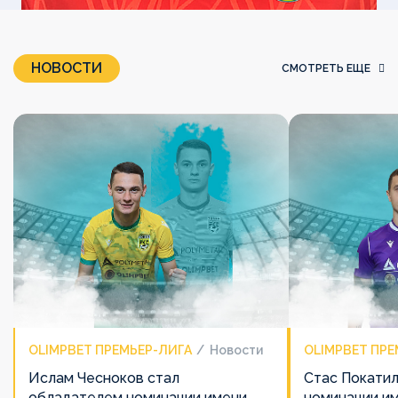
НОВОСТИ
СМОТРЕТЬ ЕЩЕ
OLIMPBET ПРЕМЬЕР-ЛИГА
Новости
OLIMPBET ПРЕ
Ислам Чесноков стал
Стас Покати
обладателем номинации имени
номинации и