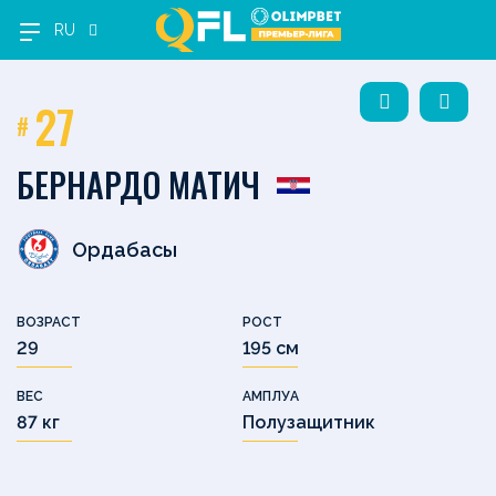
RU
Мамаду
Альв
27
#
OLIMPBET
1XBET
OLIMPBET-
ВТОРАЯ
OLIMPBET-
ЖЕНСКАЯ
ЖЕНСКИЙ
1XBET
Руководство
ПРЕМЬЕР-
ПЕРВАЯ
КУБОК
ЛИГА
СУПЕРКУБОК
ЛИГА
КУБОК
КУБОК
БЕРНАРДО МАТИЧ
ЛИГА
ЛИГА
ЛИГИ
Новости
Новости
Новости
Новости
Новости
Новости
Новости
Новости
Календарь
Календарь
Календарь
Календарь
Календарь
Ордабасы
Календарь
Календарь
Календарь
Турнирная
Турнирная
Турнирная
Турнирная
Турнирная
Турнирная
Турнирная
таблица
таблица
таблица
таблица
таблица
Турнирная
ВОЗРАСТ
РОСТ
таблица
таблица
таблица
Клубы
Клубы
Клубы
Клубы
Клубы
29
195 см
Клубы
Клубы
Клубы
Медиа
Медиа
Медиа
Медиа
Медиа
ВЕС
АМПЛУА
Медиа
Медиа
Медиа
87 кг
Полузащитник