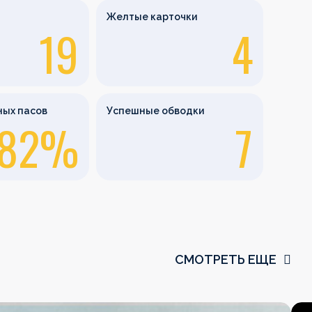
Желтые карточки
19
4
ных пасов
Успешные обводки
82%
7
СМОТРЕТЬ ЕЩЕ