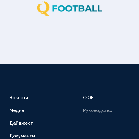
Новости
О QFL
Медиа
Руководство
Дайджест
Документы