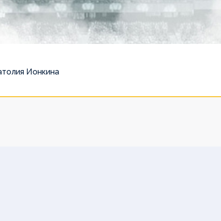
атолия Ионкина