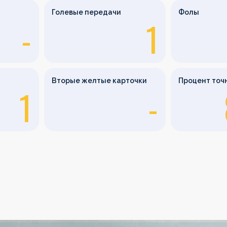
Голевые передачи
Фолы
-
1
Вторые желтые карточки
Процент точ
1
-