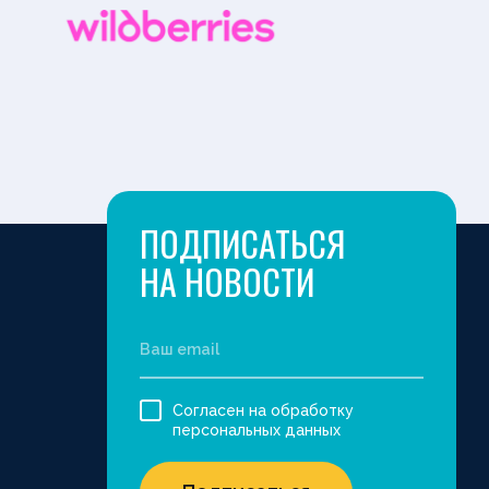
ПОДПИСАТЬСЯ
НА НОВОСТИ
Согласен на обработку
персональных данных