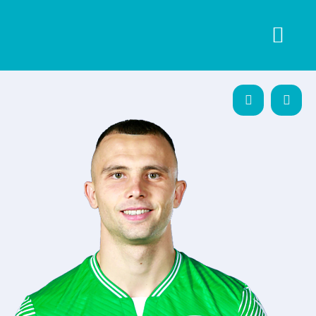
Егор Хат
Якоб