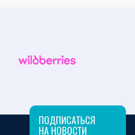
ПОДПИСАТЬСЯ
НА НОВОСТИ